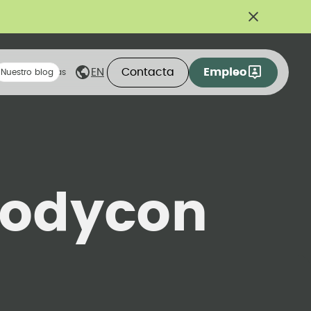
Contacta
Empleo
EN
eas compartidas
Nuestro blog
rodycon