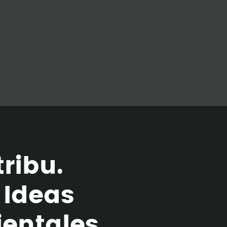
t
r
i
b
u
.
I
d
e
a
s
i
e
n
t
a
l
e
s
.