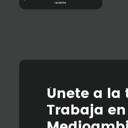
reciente.
Ú
n
e
t
e
a
l
a
T
r
a
b
a
j
a
e
n
M
e
d
i
o
a
m
b