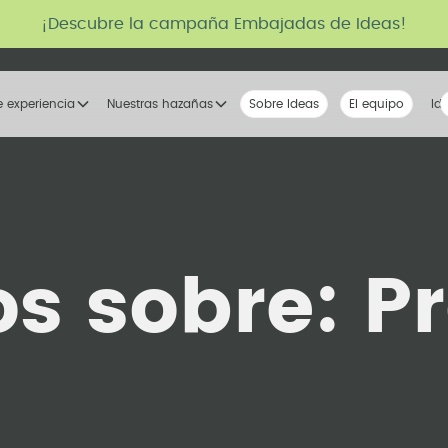
¡Descubre la campaña Embajadas de Ideas!
e experiencia
Nuestras hazañas
Sobre Ideas
Nuestra voz
El equipo
La tribu
Id
os sobre:
P