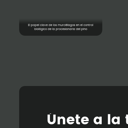
El papel clave de los murciélagos en el control
biológico de la procesionaria del pino
Ú
n
e
t
e
a
l
a