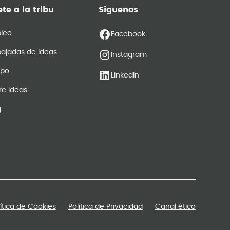
te a la tribu
Síguenos
leo
Facebook
ajadas de Ideas
Instagram
ipo
LinkedIn
re Ideas
g
lítica de Cookies
Política de Privacidad
Canal ético