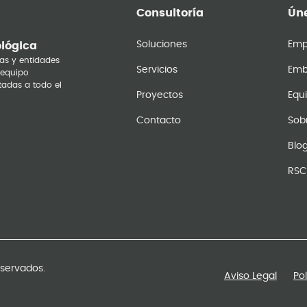
Consultoría
Úne
Soluciones
Emp
ológica
as y entidades
Servicios
Emb
 equipo
tadas a todo el
Proyectos
Equ
Contacto
Sob
Blo
RSC
eservados.
Aviso Legal
Po