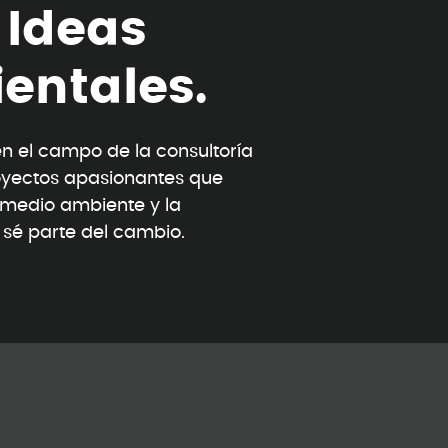
I
d
e
a
s
i
e
n
t
a
l
e
s
.
 el campo de la consultoría
oyectos apasionantes que
l medio ambiente y la
y sé parte del cambio.