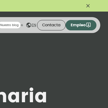
Contacta
Empleo
EN
eas compartidas
Nuestro blog
naria