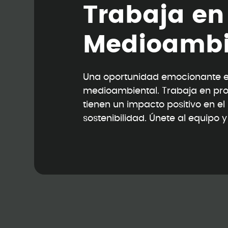
T
r
a
b
a
j
a
e
n
M
e
d
i
o
a
m
b
Una oportunidad emocionante en
medioambiental. Trabaja en pr
tienen un impacto positivo en e
sostenibilidad. Únete al equipo 