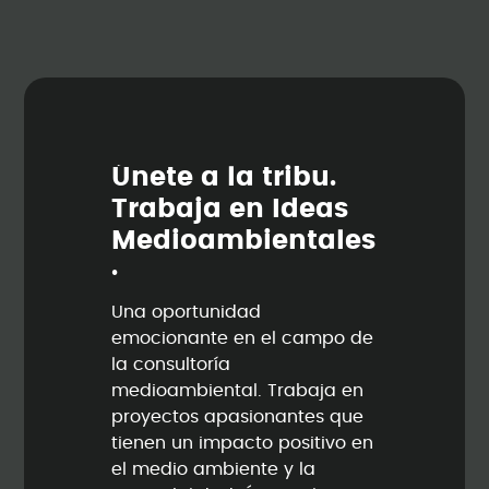
Ú
n
e
t
e
a
l
a
t
r
i
b
u
.
T
r
a
b
a
j
a
e
n
I
d
e
a
s
M
e
d
i
o
a
m
b
i
e
n
t
a
l
e
s
.
Una oportunidad
emocionante en el campo de
la consultoría
medioambiental. Trabaja en
proyectos apasionantes que
tienen un impacto positivo en
el medio ambiente y la