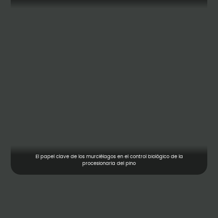
El papel clave de los murciélagos en el control biológico de la
procesionaria del pino