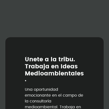
Ú
n
e
t
e
a
l
a
t
r
i
b
u
.
T
r
a
b
a
j
a
e
n
I
d
e
a
s
M
e
d
i
o
a
m
b
i
e
n
t
a
l
e
s
.
Una oportunidad
emocionante en el campo de
la consultoría
medioambiental. Trabaja en