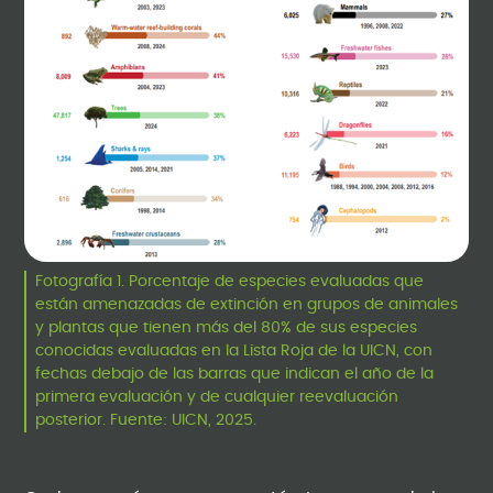
Fotografía 1. Porcentaje de especies evaluadas que
están amenazadas de extinción en grupos de animales
y plantas que tienen más del 80% de sus especies
conocidas evaluadas en la Lista Roja de la UICN, con
fechas debajo de las barras que indican el año de la
primera evaluación y de cualquier reevaluación
posterior. Fuente: UICN, 2025.