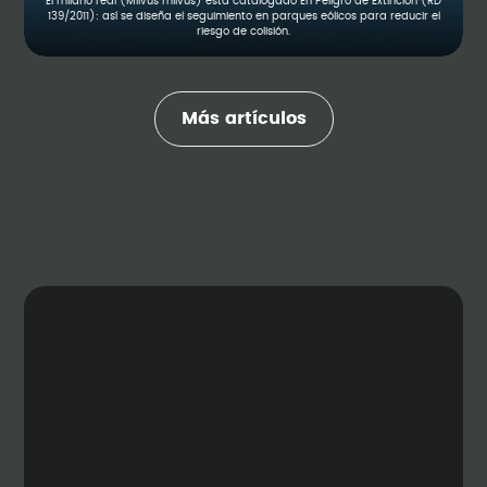
El milano real (Milvus milvus) está catalogado En Peligro de Extinción (RD
139/2011): así se diseña el seguimiento en parques eólicos para reducir el
riesgo de colisión.
Más artículos