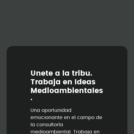
Ú
n
e
t
e
a
l
a
t
r
i
b
u
.
T
r
a
b
a
j
a
e
n
I
d
e
a
s
M
e
d
i
o
a
m
b
i
e
n
t
a
l
e
s
.
Una oportunidad
emocionante en el campo de
la consultoría
medioambiental. Trabaja en