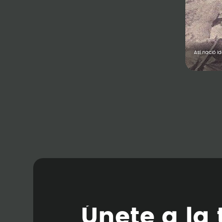
Así nació 
Ú
n
e
t
e
a
l
a