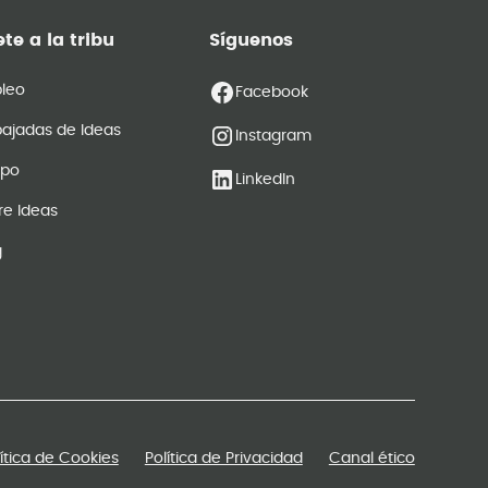
te a la tribu
Síguenos
leo
Facebook
ajadas de Ideas
Instagram
ipo
LinkedIn
re Ideas
g
Soluciones por
tipos de
proyectos
lítica de Cookies
Política de Privacidad
Canal ético