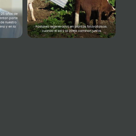
 25 años de
uentan parte
 de nuestro
eno y en la
Pastoreo regenerativo en plantas fotovoltaicas:
cuando el sol y la oveja caminan juntos