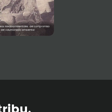
Ideas Medioambientales: del compromiso
del voluntariado ambiental
t
r
i
b
u
.