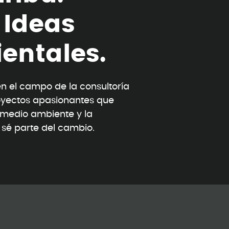
I
d
e
a
s
i
e
n
t
a
l
e
s
.
 el campo de la consultoría
oyectos apasionantes que
l medio ambiente y la
y sé parte del cambio.