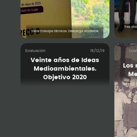
Tres día
Trece trabajos técnicos. Descarga accesible
Evaluación
18/12/19
Eva
Veinte años de Ideas
Los
Medioambientales.
Me
Objetivo 2020