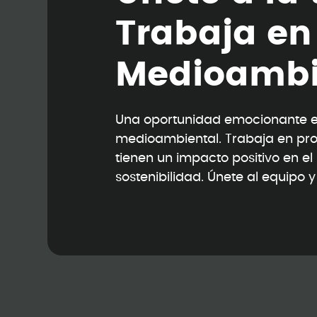
T
r
a
b
a
j
a
e
n
M
e
d
i
o
a
m
b
Una oportunidad emocionante en
medioambiental. Trabaja en pr
tienen un impacto positivo en e
sostenibilidad. Únete al equipo 