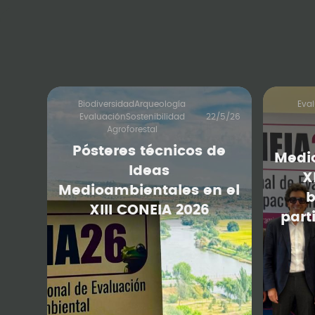
Biodiversidad
Arqueología
Eva
Evaluación
Sostenibilidad
22/5/26
Agroforestal
Pósteres técnicos de
Medi
Ideas
X
Medioambientales en el
b
XIII CONEIA 2026
part