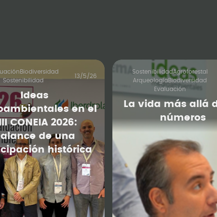
luación
Biodiversidad
Sostenibilidad
Agroforestal
13/5/26
Sostenibilidad
Arqueología
Biodiversidad
Evaluación
Ideas
La vida más allá d
oambientales en el
números
III CONEIA 2026:
alance de una
icipación histórica