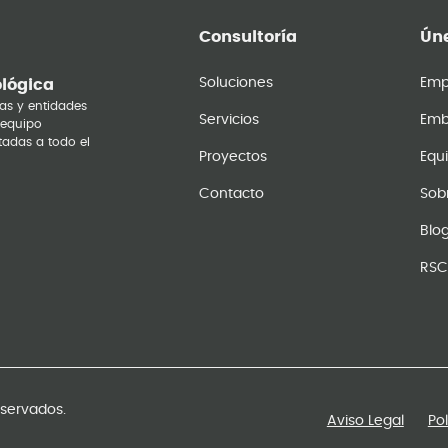
Consultoría
Úne
Soluciones
Emp
ológica
as y entidades
Servicios
Emb
 equipo
tadas a todo el
Proyectos
Equ
Contacto
Sob
Blo
RSC
eservados.
Aviso Legal
Po