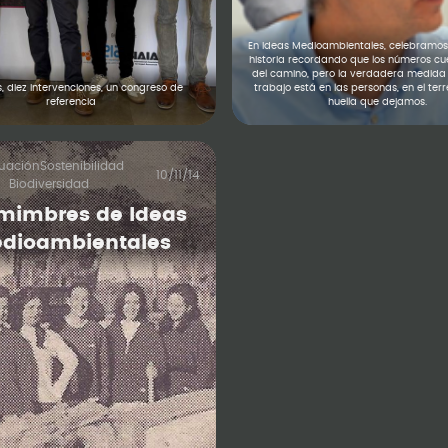
En Ideas Medioambientales, celebramos
historia recordando que los números c
del camino, pero la verdadera medida
s, diez intervenciones, un congreso de
trabajo está en las personas, en el terr
referencia
huella que dejamos.
luación
Sostenibilidad
10/11/14
Biodiversidad
 mimbres de Ideas
dioambientales