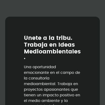
Ú
n
e
t
e
a
l
a
t
r
i
b
u
.
T
r
a
b
a
j
a
e
n
I
d
e
a
s
M
e
d
i
o
a
m
b
i
e
n
t
a
l
e
s
.
Una oportunidad
emocionante en el campo de
la consultoría
medioambiental. Trabaja en
proyectos apasionantes que
tienen un impacto positivo en
el medio ambiente y la