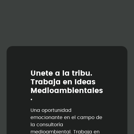
Ú
n
e
t
e
a
l
a
t
r
i
b
u
.
T
r
a
b
a
j
a
e
n
I
d
e
a
s
M
e
d
i
o
a
m
b
i
e
n
t
a
l
e
s
.
Una oportunidad
emocionante en el campo de
la consultoría
medioambiental. Trabaja en