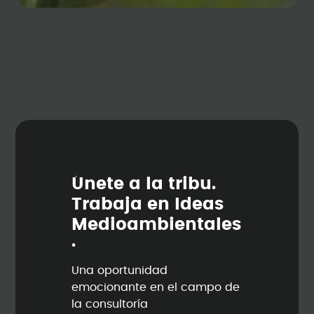
Ú
n
e
t
e
a
l
a
t
r
i
b
u
.
T
r
a
b
a
j
a
e
n
I
d
e
a
s
M
e
d
i
o
a
m
b
i
e
n
t
a
l
e
s
.
Una oportunidad
emocionante en el campo de
la consultoría