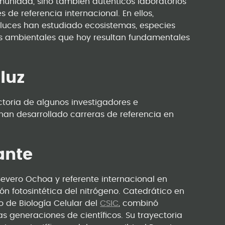
munidad, sino también auténticos laboratorios
 de referencia internacional. En ellos,
daluces han estudiado ecosistemas, especies
s ambientales que hoy resultan fundamentales
luz
ctoria de algunos investigadores e
 han desarrollado carreras de referencia en
ante
evero Ochoa y referente internacional en
ión fotosintética del nitrógeno. Catedrático en
to de Biología Celular del
CSIC
, combinó
s generaciones de científicos. Su trayectoria