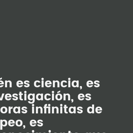
n es ciencia, es
vestigación, es
oras infinitas de
peo, es