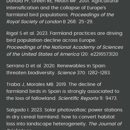
Donald PF, Green RE, Heath MF. 2001. Agricultural
intensification and the collapse of Europe’s
farmland bird populations.
Proceedings of the
Royal Society of London
B 268: 25-29.
Rigal S et al. 2023. Farmland practices are driving
bird population decline across Europe.
Proceedings of the National Academy of Sciences
of the United States of America
120: e2216573120
Serrano D et al. 2020. Renewables in Spain
threaten biodiversity.
Science
370: 1282-1283.
Traba J, Morales MB. 2019. The decline of
farmland birds in Spain is strongly associated to
the loss of fallowland.
Scientific Reports
9: 9473.
Salgado I. 2023. Solar photovoltaic power stations
in dry cereal farmland: how to convert habitat
loss into landscape heterogeneity.
The
Journal
of