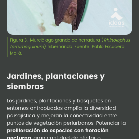
Figura 3. Murciélago grande de herradura (
Rhinolophus
ferrumequinum
) hibernando. Fuente: Pablo Escudero
Mollá.
Jardines, plantaciones y
siembras
Los jardines, plantaciones y bosquetes en
entornos antropizados amplía la diversidad
paisajística y mejoran la conectividad entre
puntos de vegetación periurbanos. Potenciar la
proliferación de especies con floración
nocturna
, gran cantidad de néctar o