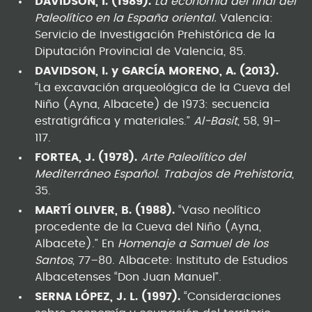
DAVIDSON, I. (1989).
La economía del final del
Paleolítico en la España oriental.
Valencia:
Servicio de Investigación Prehistórica de la
Diputación Provincial de Valencia, 85.
DAVIDSON, I. y GARCÍA MORENO, A. (2013).
“La excavación arqueológica de la Cueva del
Niño (Ayna, Albacete) de 1973: secuencia
estratigráfica y materiales.”
Al-Basit
, 58, 91–
117.
FORTEA, J. (1978).
Arte Paleolítico del
Mediterráneo Español.
Trabajos de Prehistoria
,
35.
MARTÍ OLIVER, B. (1988).
“Vaso neolítico
procedente de la Cueva del Niño (Ayna,
Albacete).” En
Homenaje a Samuel de los
Santos
, 77–80. Albacete: Instituto de Estudios
Albacetenses “Don Juan Manuel”.
SERNA LÓPEZ, J. L. (1997).
“Consideraciones