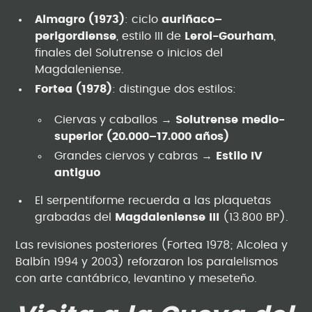
Almagro (1973)
: ciclo
auriñaco–
perigordiense
, estilo III de
Leroi-Gourham
,
finales del Solutrense o inicios del
Magdaleniense.
Fortea (1978)
: distingue dos estilos:
Ciervas y caballos →
Solutrense medio-
superior (20.000–17.000 años)
Grandes ciervos y cabras →
Estilo IV
antiguo
El serpentiforme recuerda a las plaquetas
grabadas del
Magdaleniense III
(13.800 BP).
Las revisiones posteriores (Fortea 1978; Alcolea y
Balbín 1994 y 2003) reforzaron los paralelismos
con arte cantábrico, levantino y meseteño.