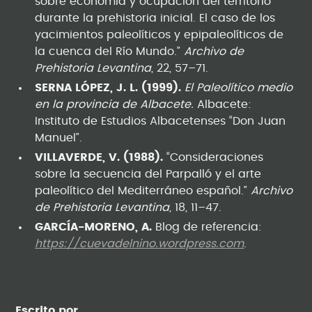
sobre economía y ocupación del territorio
durante la prehistoria inicial. El caso de los
yacimientos paleolíticos y epipaleolíticos de
la cuenca del Río Mundo.”
Archivo de
Prehistoria Levantina
, 22, 57–71.
SERNA LÓPEZ, J. L. (1999).
El Paleolítico medio
en la provincia de Albacete.
Albacete:
Instituto de Estudios Albacetenses “Don Juan
Manuel”.
VILLAVERDE, V. (1988).
“Consideraciones
sobre la secuencia del Parpalló y el arte
paleolítico del Mediterráneo español.”
Archivo
de Prehistoria Levantina
, 18, 11–47.
GARCÍA-MORENO, A.
Blog de referencia:
https://cuevadelnino.wordpress.com
.
Escrito por