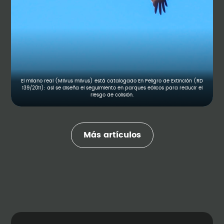
El milano real (Milvus milvus) está catalogado En Peligro de Extinción (RD
139/2011): así se diseña el seguimiento en parques eólicos para reducir el
riesgo de colisión.
Más artículos