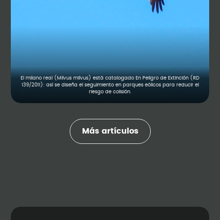
El milano real (Milvus milvus) está catalogado En Peligro de Extinción (RD
139/2011): así se diseña el seguimiento en parques eólicos para reducir el
riesgo de colisión.
Más artículos