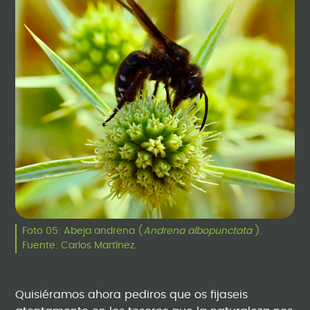
Foto 05: Abeja andrena (
Andrena albopunctata
).
Fuente: Carlos Martínez.
Quisiéramos ahora pediros que os fijaseis