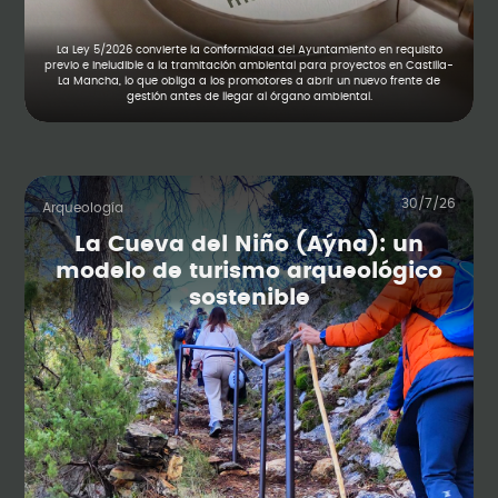
La Ley 5/2026 convierte la conformidad del Ayuntamiento en requisito
previo e ineludible a la tramitación ambiental para proyectos en Castilla-
La Mancha, lo que obliga a los promotores a abrir un nuevo frente de
gestión antes de llegar al órgano ambiental.
30/7/26
Arqueología
La Cueva del Niño (Aýna): un
modelo de turismo arqueológico
sostenible