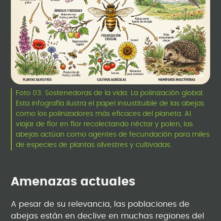
Foto 03: Sostenedoras de la vida: La polinización global.
Esta infografía ilustra el papel insustituible de las abejas
como los polinizadores más eficaces del planeta. Al
viajar de flor en flor recolectando néctar y polen, las
abejas actúan como agentes de fecundación para miles
de especies de plantas silvestres y cultivadas.
Amenazas actuales
A pesar de su relevancia, las poblaciones de
abejas están en declive en muchas regiones del