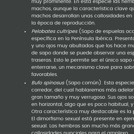
muy prominente. En esta especie las hem
machos, aunque la característica clave q
machos desarrollan unas callosidades en 
la época de reproducción.
Pelobates cultripes
(Sapo de espuelas occ
específica en la Península Ibérica. Presen
y uno ojos muy abultados que los hace mu
de sapo donde se puede observar una esp
traseras. Esto le permite ser el único sap
enterrarse, un mecanismo clave para sobr
favorables.
Bufo spinosus
(Sapo común). Esta especie 
corredor, del cual hablaremos más adelan
gran tamaño y muy verrugoso. Sus ojos son
en horizontal, algo que es poco habitual, y 
Otra característica muy destacable es la
El dimorfismo sexual está presente en ej
sexual. Las hembras son mucho más gran
callosidades nupciales para el amplexo.