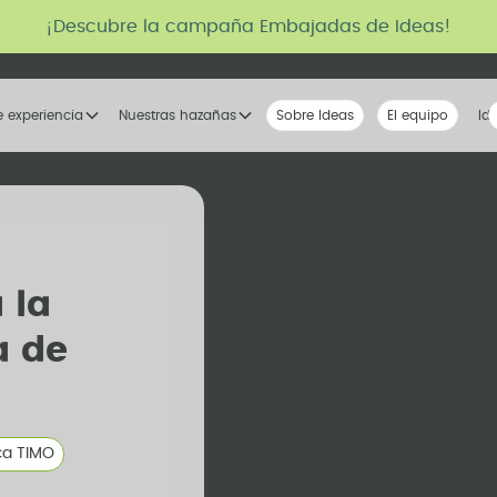
¡Descubre la campaña Embajadas de Ideas!
e experiencia
Nuestras hazañas
Sobre Ideas
Nuestra voz
El equipo
La tribu
Id
 la
a de
ca TIMO