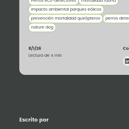
Perros eco-detectores
mortalidad fauna
impacto ambiental parques eólicos
prevención mortalidad quirópteros
perros dete
nature dog
8/1/26
Co
Lectura de
4
min
Escrito por