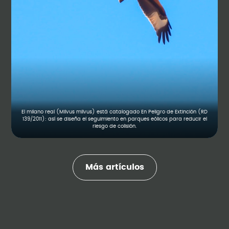
El milano real (Milvus milvus) está catalogado En Peligro de Extinción (RD
139/2011): así se diseña el seguimiento en parques eólicos para reducir el
riesgo de colisión.
Más artículos