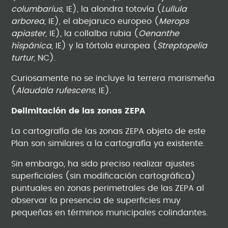
columbarius
, IE), la alondra totovía (
Lullula
arborea,
IE), el abejaruco europeo (
Merops
apiaster
, IE), la collalba rubia (
Oenanthe
hispánica
, IE) y la tórtola europea (
Streptopelia
turtur
, NC).
Curiosamente no se incluye la terrera marismeña
(
Alaudala rufescens
, IE).
Delimitación de las zonas ZEPA
La cartografía de las zonas ZEPA objeto de este
Plan son similares a la cartografía ya existente.
Sin embargo, ha sido preciso realizar ajustes
superficiales (sin modificación cartográfica)
puntuales en zonas perimetrales de las ZEPA al
observar la presencia de superficies muy
pequeñas en términos municipales colindantes.