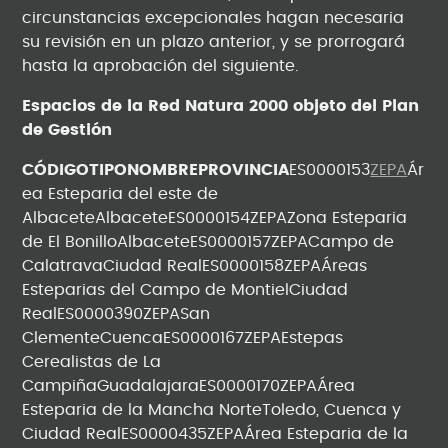
circunstancias excepcionales hagan necesaria
su revisión en un plazo anterior, y se prorrogará
hasta la aprobación del siguiente.
Espacios de la Red Natura 2000 objeto del Plan
de Gestión
CÓDIGOTIPONOMBREPROVINCIA
ES0000153
ZEPA
Ár
ea Esteparia del este de
AlbaceteAlbaceteES0000154ZEPAZona Esteparia
de El BonilloAlbaceteES0000157ZEPACampo de
CalatravaCiudad RealES0000158ZEPAÁreas
Esteparias del Campo de MontielCiudad
RealES0000390ZEPASan
ClementeCuencaES0000167ZEPAEstepas
Cerealistas de La
CampiñaGuadalajaraES0000170ZEPAÁrea
Esteparia de la Mancha NorteToledo, Cuenca y
Ciudad RealES0000435ZEPAÁrea Esteparia de la