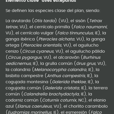
Elemento clave “aves esteparias”
Se definen las especies clase del plan, siendo:
La avutarda (
Otis tarda
) (VU), el sisón (
Tetrax
tetrax
, VU), el cernícalo primilla (
Falco naumanni
,
VU), el cernícalo vulgar (
Falco tinnunculus
, IE), la
ganga ibérica (
Pterocles alchata
, VU), la ganga
ortega (
Pterocles orientalis
, VU), el aguilucho
cenizo (
Circus cyaneus
, VU), el aguilucho pálido
(
Circus pygargus
, VU), el alcaraván (
Burhinus
oedicnemus
, IE), la grulla común (
Grus grus
, VU),
la calandria (
Melanocorypha calandra
, IE), la
bisbita campestre (
Anthus campestris
, IE), la
cogujada montesina (
Galerida theklae
, IE), la
cogujada común (
Galerida cristata
, IE), la terrera
común (
Calandrella brachydactyla
, IE), la
codorniz común (
Coturnix coturnix
, NC), el elanio
azul (
Elanus caeruleus
, VU), el chorlito carambolo
(
Eudromias morinellus
, IE), el esmerejón (
Falco