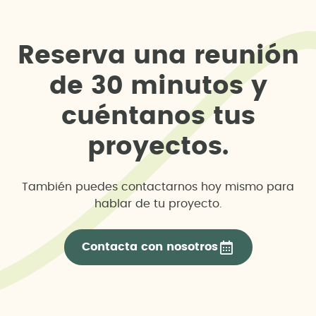
R
e
s
e
r
v
a
u
n
a
r
e
u
n
i
ó
n
d
e
3
0
m
i
n
u
t
o
s
y
c
u
é
n
t
a
n
o
s
t
u
s
p
r
o
y
e
c
t
o
s
.
También puedes contactarnos hoy mismo para
hablar de tu proyecto.
Contacta con nosotros