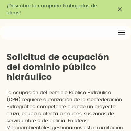
¡Descubre la campaña Embajadas de
Ideas!
S
o
l
i
c
i
t
u
d
d
e
o
c
u
p
a
c
i
ó
n
d
e
l
d
o
m
i
n
i
o
p
ú
b
l
i
c
o
h
i
d
r
á
u
l
i
c
o
La ocupación del Dominio Público Hidráulico
(DPH) requiere autorización de la Confederación
Hidrográfica competente cuando un proyecto
cruza, ocupa o afecta a cauces, sus zonas de
servidumbre o de policía. En Ideas
Medioambientales gestionamos esta tramitación