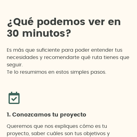
¿
Q
u
é
p
o
d
e
m
o
s
v
e
r
e
n
3
0
m
i
n
u
t
o
s
?
Es más que suficiente para poder entender tus
necesidades y recomendarte qué ruta tienes que
seguir.
Te lo resumimos en estos simples pasos.
1. Conozcamos tu proyecto
Queremos que nos expliques cómo es tu
proyecto, saber cuáles son tus objetivos y