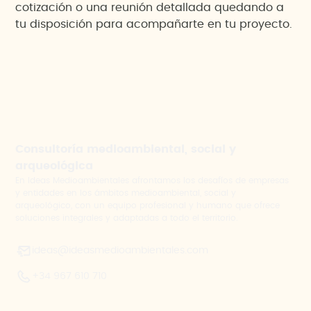
cotización o una reunión detallada quedando a
tu disposición para acompañarte en tu proyecto.
Consultoría medioambiental, social y
arqueológica
En Ideas Medioambientales afrontamos los desafíos de empresas
y entidades en los ámbitos medioambiental, social y
arqueológico, con un equipo profesional y humano que ofrece
soluciones integrales y adaptadas a todo el territorio.
ideas@ideasmedioambientales.com
+34 967 610 710