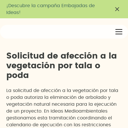
¡Descubre la campaña Embajadas de
Ideas!
S
o
l
i
c
i
t
u
d
d
e
a
f
e
c
c
i
ó
n
a
l
a
v
e
g
e
t
a
c
i
ó
n
p
o
r
t
a
l
a
o
p
o
d
a
La solicitud de afección a la vegetación por tala
o poda autoriza la eliminación de arbolado y
vegetación natural necesaria para la ejecución
de un proyecto. En Ideas Medioambientales
gestionamos esta tramitación coordinando el
calendario de ejecución con las restricciones