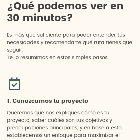
¿
Q
u
é
p
o
d
e
m
o
s
v
e
r
e
n
3
0
m
i
n
u
t
o
s
?
Es más que suficiente para poder entender tus
necesidades y recomendarte qué ruta tienes que
seguir.
Te lo resumimos en estos simples pasos.
1. Conozcamos tu proyecto
Queremos que nos expliques cómo es tu
proyecto, saber cuáles son tus objetivos y
preocupaciones principales, y en base a esto,
establecemos un enfoque para maximizar el