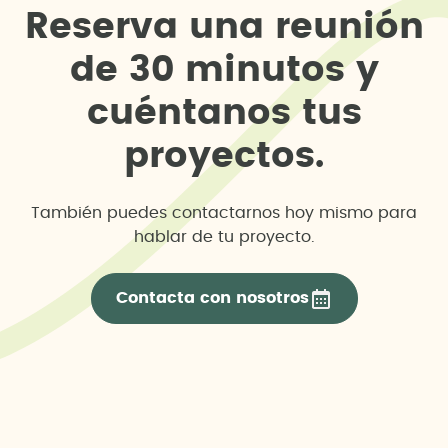
R
e
s
e
r
v
a
u
n
a
r
e
u
n
i
ó
n
d
e
3
0
m
i
n
u
t
o
s
y
c
u
é
n
t
a
n
o
s
t
u
s
p
r
o
y
e
c
t
o
s
.
También puedes contactarnos hoy mismo para
hablar de tu proyecto.
Contacta con nosotros