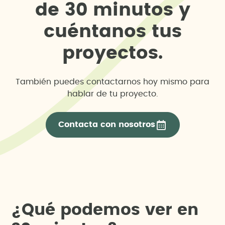
d
e
3
0
m
i
n
u
t
o
s
y
c
u
é
n
t
a
n
o
s
t
u
s
p
r
o
y
e
c
t
o
s
.
También puedes contactarnos hoy mismo para
hablar de tu proyecto.
Contacta con nosotros
¿
Q
u
é
p
o
d
e
m
o
s
v
e
r
e
n