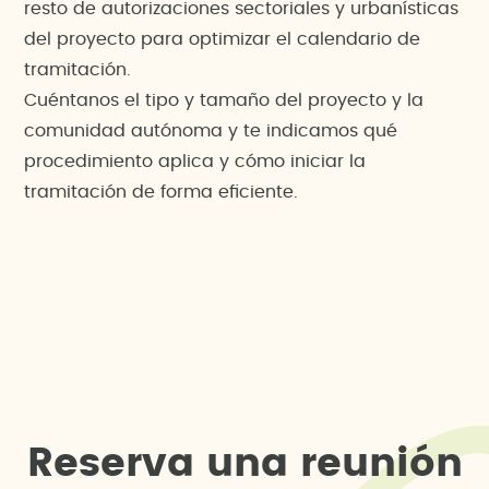
resto de autorizaciones sectoriales y urbanísticas
del proyecto para optimizar el calendario de
tramitación.
Cuéntanos el tipo y tamaño del proyecto y la
comunidad autónoma y te indicamos qué
procedimiento aplica y cómo iniciar la
tramitación de forma eficiente.
R
e
s
e
r
v
a
u
n
a
r
e
u
n
i
ó
n