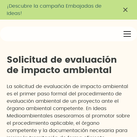
¡Descubre la campaña Embajadas de
Ideas!
S
o
l
i
c
i
t
u
d
d
e
e
v
a
l
u
a
c
i
ó
n
d
e
i
m
p
a
c
t
o
a
m
b
i
e
n
t
a
l
La solicitud de evaluación de impacto ambiental
es el primer paso formal del procedimiento de
evaluación ambiental de un proyecto ante el
órgano ambiental competente. En Ideas
Medioambientales asesoramos al promotor sobre
el procedimiento aplicable, el órgano
competente y la documentación necesaria para