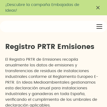
¡Descubre la campaña Embajadas de
Ideas!
R
e
g
i
s
t
r
o
P
R
T
R
E
m
i
s
i
o
n
e
s
El Registro PRTR de Emisiones recopila
anualmente los datos de emisiones y
transferencias de residuos de instalaciones
industriales conforme al Reglamento Europeo E-
PRTR. En Ideas Medioambientales gestionamos
esta declaración anual para instalaciones
industriales y ganaderas en toda España,
verificando el cumplimiento de los umbrales de
declaración aplicables.