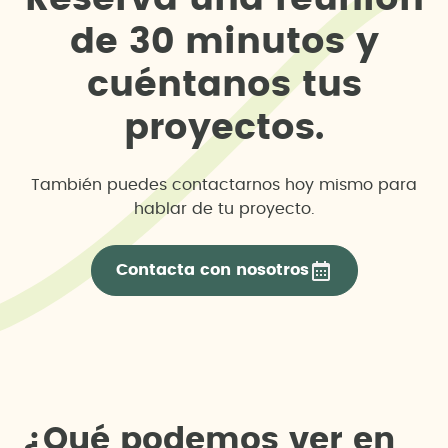
d
e
3
0
m
i
n
u
t
o
s
y
c
u
é
n
t
a
n
o
s
t
u
s
p
r
o
y
e
c
t
o
s
.
También puedes contactarnos hoy mismo para
hablar de tu proyecto.
Contacta con nosotros
¿
Q
u
é
p
o
d
e
m
o
s
v
e
r
e
n