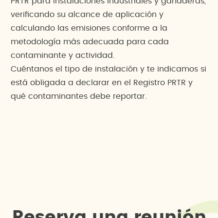
PRTR para instalaciones industriales y ganaderas,
verificando su alcance de aplicación y
calculando las emisiones conforme a la
metodología más adecuada para cada
contaminante y actividad.
Cuéntanos el tipo de instalación y te indicamos si
está obligada a declarar en el Registro PRTR y
qué contaminantes debe reportar.
R
e
s
e
r
v
a
u
n
a
r
e
u
n
i
ó
n