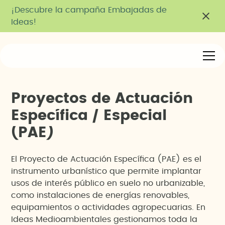
¡Descubre la campaña Embajadas de
Ideas!
P
r
o
y
e
c
t
o
s
d
e
A
c
t
u
a
c
i
ó
n
E
s
p
e
c
í
f
i
c
a
/
E
s
p
e
c
i
a
l
(
P
A
E
)
El Proyecto de Actuación Específica (PAE) es el
instrumento urbanístico que permite implantar
usos de interés público en suelo no urbanizable,
como instalaciones de energías renovables,
equipamientos o actividades agropecuarias. En
Ideas Medioambientales gestionamos toda la