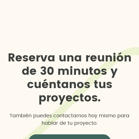
R
e
s
e
r
v
a
u
n
a
r
e
u
n
i
ó
n
d
e
3
0
m
i
n
u
t
o
s
y
c
u
é
n
t
a
n
o
s
t
u
s
p
r
o
y
e
c
t
o
s
.
También puedes contactarnos hoy mismo para
hablar de tu proyecto.