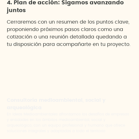
4. Plan de acción: Sigamos avanzando
juntos
Cerraremos con un resumen de los puntos clave,
proponiendo próximos pasos claros como una
cotización o una reunión detallada quedando a
tu disposición para acompañarte en tu proyecto.
Consultoría medioambiental, social y
arqueológica
En Ideas Medioambientales afrontamos los desafíos de empresas
y entidades en los ámbitos medioambiental, social y
arqueológico, con un equipo profesional y humano que ofrece
soluciones integrales y adaptadas a todo el territorio.