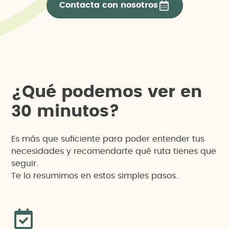
Contacta con nosotros
¿
Q
u
é
p
o
d
e
m
o
s
v
e
r
e
n
3
0
m
i
n
u
t
o
s
?
Es más que suficiente para poder entender tus
necesidades y recomendarte qué ruta tienes que
seguir.
Te lo resumimos en estos simples pasos.