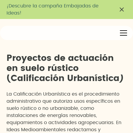
¡Descubre la campaña Embajadas de
Ideas!
P
r
o
y
e
c
t
o
s
d
e
a
c
t
u
a
c
i
ó
n
e
n
s
u
e
l
o
r
ú
s
t
i
c
o
(
C
a
l
i
f
i
c
a
c
i
ó
n
U
r
b
a
n
í
s
t
i
c
a
)
La Calificación Urbanística es el procedimiento
administrativo que autoriza usos específicos en
suelo rústico o no urbanizable, como
instalaciones de energías renovables,
equipamientos o actividades agropecuarias. En
Ideas Medioambientales redactamos y