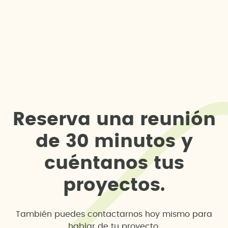
R
e
s
e
r
v
a
u
n
a
r
e
u
n
i
ó
n
d
e
3
0
m
i
n
u
t
o
s
y
c
u
é
n
t
a
n
o
s
t
u
s
p
r
o
y
e
c
t
o
s
.
También puedes contactarnos hoy mismo para
hablar de tu proyecto.