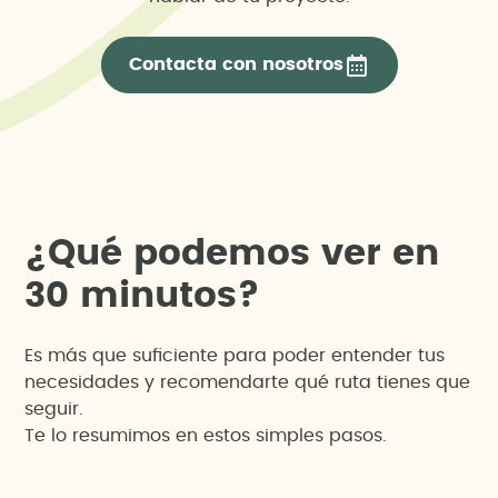
Contacta con nosotros
¿
Q
u
é
p
o
d
e
m
o
s
v
e
r
e
n
3
0
m
i
n
u
t
o
s
?
Es más que suficiente para poder entender tus
necesidades y recomendarte qué ruta tienes que
seguir.
Te lo resumimos en estos simples pasos.