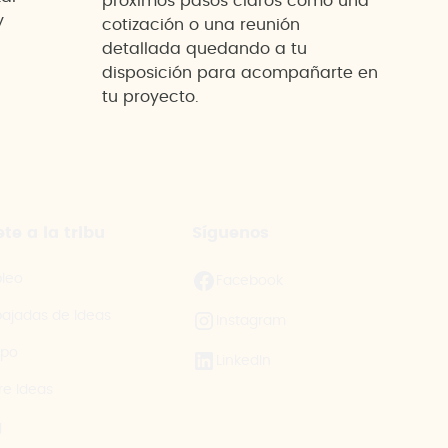
próximos pasos claros como una
y
cotización o una reunión
detallada quedando a tu
disposición para acompañarte en
tu proyecto.
te a la tribu
Síguenos
leo
Facebook
ajadas de Ideas
Instagram
ipo
LinkedIn
re Ideas
g