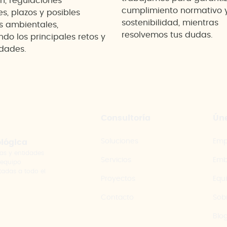
n, regulaciones
cumplimiento normativo 
es, plazos y posibles
sostenibilidad, mientras
s ambientales,
resolvemos tus dudas.
do los principales retos y
dades.
Consultoría
Úne
Soluciones
Emp
ológica
as y entidades
Servicios
Emb
 equipo
tadas a todo el
Proyectos
Equ
Contacto
Sob
Blo