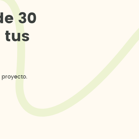
d
e
3
0
s
t
u
s
 proyecto.