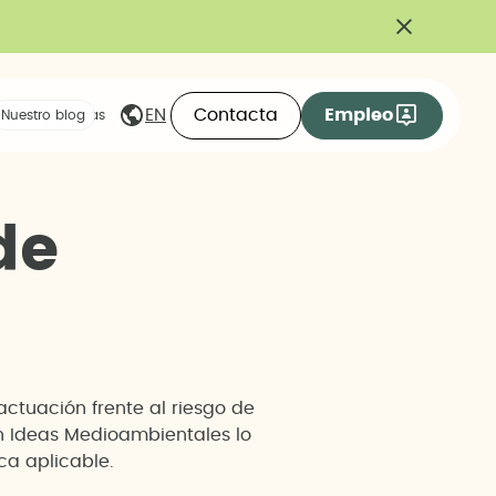
Contacta
Empleo
EN
eas compartidas
Nuestro blog
d
e
actuación frente al riesgo de
En Ideas Medioambientales lo
a aplicable.