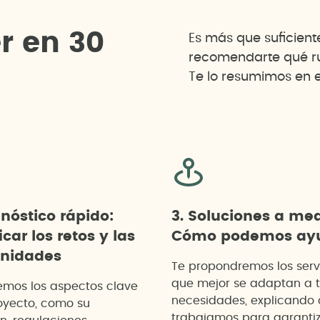
e
r
e
n
3
0
Es más que suficien
recomendarte qué rut
Te lo resumimos en e
gnóstico rápido:
3. Soluciones a me
icar los retos y las
Cómo podemos ayu
unidades
Te propondremos los serv
que mejor se adaptan a 
emos los aspectos clave
necesidades, explicando
oyecto, como su
trabajamos para garanti