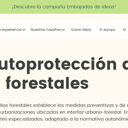
¡Descubre la campaña Embajadas de Ideas!
e experiencia
Nuestras hazañas
Sobre Ideas
Nuestra voz
El equipo
La tribu
Id
u
t
o
p
r
o
t
e
c
c
i
ó
n
s
f
o
r
e
s
t
a
l
e
s
ios forestales establece las medidas preventivas y de 
y urbanizaciones ubicadas en interfaz urbano-forestal. 
es especializados, adaptado a la normativa autonómic