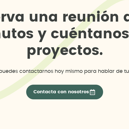
e
r
v
a
u
n
a
r
e
u
n
i
ó
n
n
u
t
o
s
y
c
u
é
n
t
a
n
o
p
r
o
y
e
c
t
o
s
.
uedes contactarnos hoy mismo para hablar de tu
Contacta con nosotros