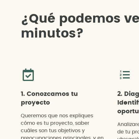
¿
Q
u
é
p
o
d
e
m
o
s
v
m
i
n
u
t
o
s
?
1. Conozcamos tu
2. Dia
proyecto
Identif
oport
Queremos que nos expliques
cómo es tu proyecto, saber
Analizar
cuáles son tus objetivos y
de tu pr
preocupaciones principales, y en