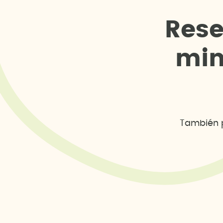
R
e
s
m
i
También p