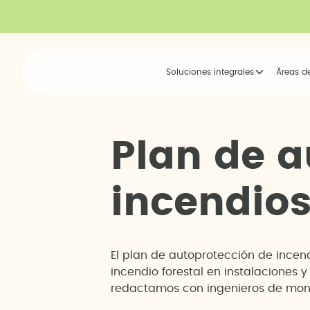
Soluciones integrales
Áreas d
P
l
a
n
d
e
a
i
n
c
e
n
d
i
o
El plan de autoprotección de incend
incendio forestal en instalaciones 
redactamos con ingenieros de mont