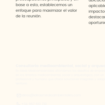
ubicació
base a esto, establecemos un
aplicabl
enfoque para maximizar el valor
impacto
de la reunión.
destacan
oportuni
Consultoría medioambiental, social y arque
En Ideas Medioambientales afrontamos los desafíos de empres
en los ámbitos medioambiental, social y arqueológico, con un
profesional y humano que ofrece soluciones integrales y adap
territorio.
ideas@ideasmedioambientales.com
+34 967 610 710