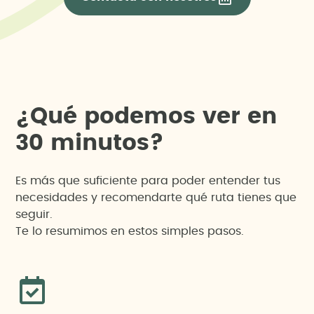
¿
Q
u
é
p
o
d
e
m
o
s
v
e
r
e
n
3
0
m
i
n
u
t
o
s
?
Es más que suficiente para poder entender tus
necesidades y recomendarte qué ruta tienes que
seguir.
Te lo resumimos en estos simples pasos.