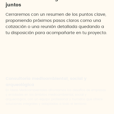
juntos
Cerraremos con un resumen de los puntos clave,
proponiendo próximos pasos claros como una
cotización o una reunión detallada quedando a
tu disposición para acompañarte en tu proyecto.
Consultoría medioambiental, social y
arqueológica
En Ideas Medioambientales afrontamos los desafíos de empresas
y entidades en los ámbitos medioambiental, social y
arqueológico, con un equipo profesional y humano que ofrece
soluciones integrales y adaptadas a todo el territorio.