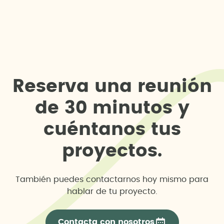
R
e
s
e
r
v
a
u
n
a
r
e
u
n
i
ó
n
d
e
3
0
m
i
n
u
t
o
s
y
c
u
é
n
t
a
n
o
s
t
u
s
p
r
o
y
e
c
t
o
s
.
También puedes contactarnos hoy mismo para
hablar de tu proyecto.
Contacta con nosotros