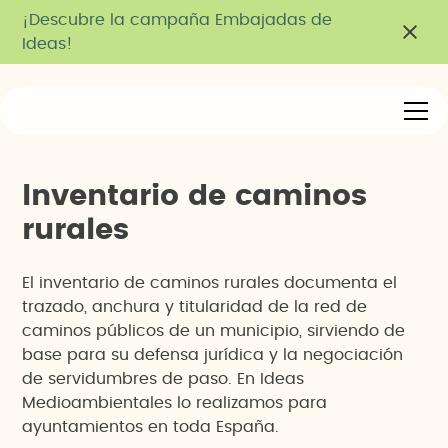
¡Descubre la campaña Embajadas de
Ideas!
I
n
v
e
n
t
a
r
i
o
d
e
c
a
m
i
n
o
s
r
u
r
a
l
e
s
El inventario de caminos rurales documenta el
trazado, anchura y titularidad de la red de
caminos públicos de un municipio, sirviendo de
base para su defensa jurídica y la negociación
de servidumbres de paso. En Ideas
Medioambientales lo realizamos para
ayuntamientos en toda España.