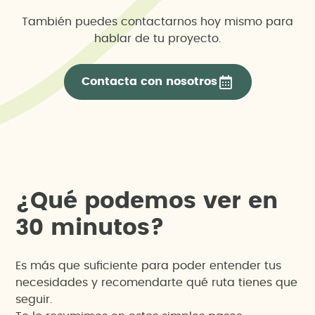
También puedes contactarnos hoy mismo para
hablar de tu proyecto.
Contacta con nosotros
¿
Q
u
é
p
o
d
e
m
o
s
v
e
r
e
n
3
0
m
i
n
u
t
o
s
?
Es más que suficiente para poder entender tus
necesidades y recomendarte qué ruta tienes que
seguir.