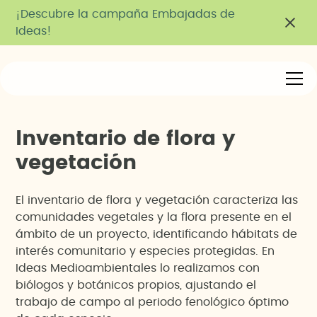
¡Descubre la campaña Embajadas de
Ideas!
I
n
v
e
n
t
a
r
i
o
d
e
f
l
o
r
a
y
v
e
g
e
t
a
c
i
ó
n
El inventario de flora y vegetación caracteriza las
comunidades vegetales y la flora presente en el
ámbito de un proyecto, identificando hábitats de
interés comunitario y especies protegidas. En
Ideas Medioambientales lo realizamos con
biólogos y botánicos propios, ajustando el
trabajo de campo al periodo fenológico óptimo