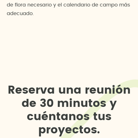
de flora necesario y el calendario de campo más
adecuado.
R
e
s
e
r
v
a
u
n
a
r
e
u
n
i
ó
n
d
e
3
0
m
i
n
u
t
o
s
y
c
u
é
n
t
a
n
o
s
t
u
s
p
r
o
y
e
c
t
o
s
.