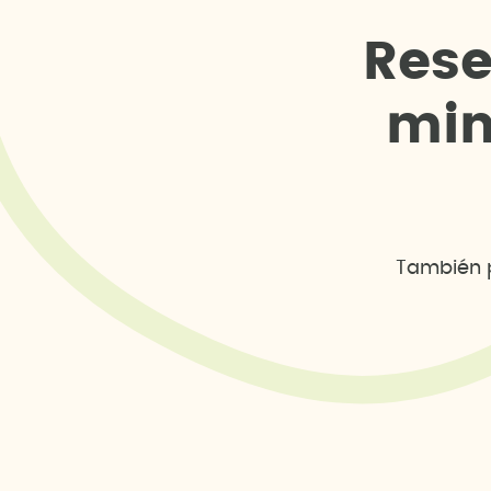
R
e
s
m
i
También p