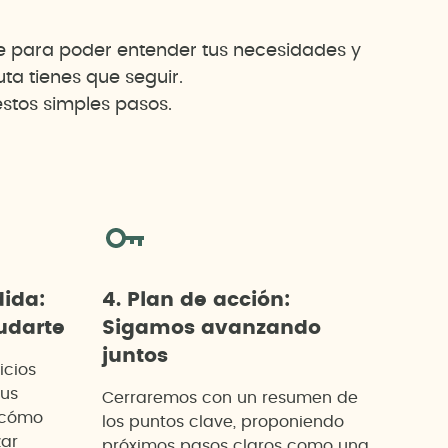
te para poder entender tus necesidades y
a tienes que seguir.
stos simples pasos.
dida:
4. Plan de acción:
darte
Sigamos avanzando
juntos
icios
tus
Cerraremos con un resumen de
 cómo
los puntos clave, proponiendo
zar
próximos pasos claros como una