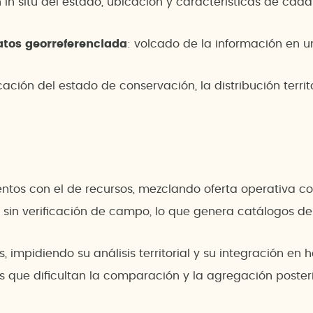
ón in situ del estado, ubicación y características de cad
atos georreferenciada
: volcado de la información en
ficación del estado de conservación, la distribución terri
entos con el de recursos, mezclando oferta operativa co
e sin verificación de campo, lo que genera catálogos de
 impidiendo su análisis territorial y su integración en 
 que dificultan la comparación y la agregación posteri