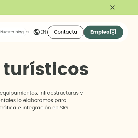
Contacta
Empleo
EN
eas compartidas
Nuestro blog
t
u
r
í
s
t
i
c
o
s
(equipamientos, infraestructuras y
ientales lo elaboramos para
ática e integración en SIG.