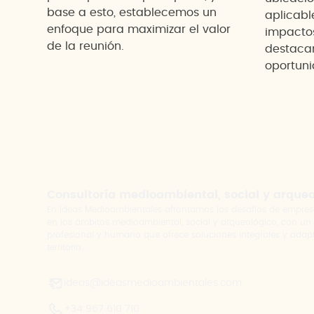
base a esto, establecemos un
aplicabl
enfoque para maximizar el valor
impacto
de la reunión.
destacan
oportuni
Consultoría medioambiental, social y arque
En Ideas Medioambientales afrontamos los desafíos de empres
en los ámbitos medioambiental, social y arqueológico, con un
profesional y humano que ofrece soluciones integrales y adap
territorio.
ideas@ideasmedioambientales.com
+34 967 610 710