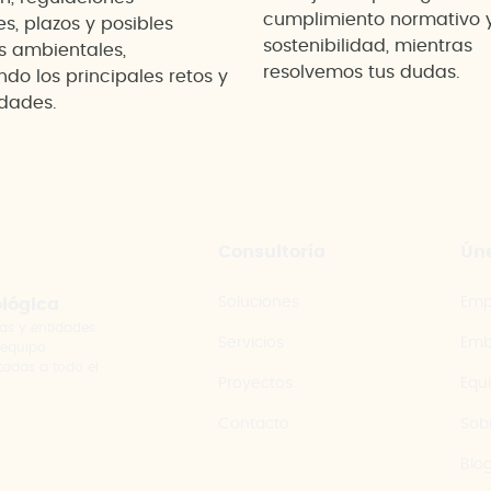
cumplimiento normativo 
es, plazos y posibles
sostenibilidad, mientras
s ambientales,
resolvemos tus dudas.
do los principales retos y
dades.
Consultoría
Úne
Soluciones
Emp
ológica
as y entidades
Servicios
Emb
 equipo
tadas a todo el
Proyectos
Equ
Contacto
Sob
Blo