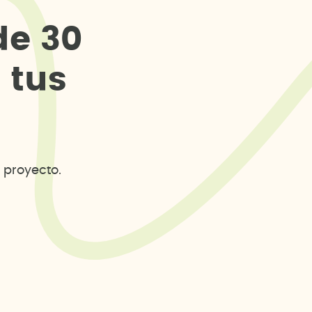
d
e
3
0
s
t
u
s
 proyecto.