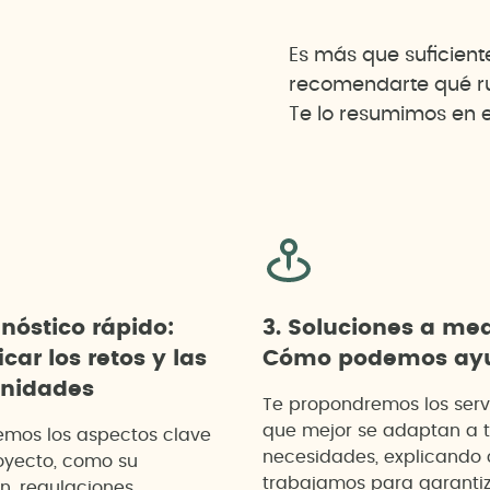
Es más que suficien
recomendarte qué rut
Te lo resumimos en e
gnóstico rápido:
3. Soluciones a me
icar los retos y las
Cómo podemos ayu
unidades
Te propondremos los serv
que mejor se adaptan a 
emos los aspectos clave
necesidades, explicando
oyecto, como su
trabajamos para garanti
n, regulaciones