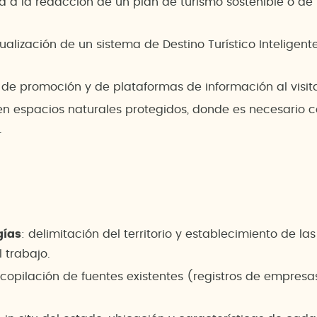
 a la redacción de un plan de turismo sostenible o de u
alización de un sistema de Destino Turístico Inteligent
 de promoción y de plataformas de información al visit
 en espacios naturales protegidos, donde es necesario 
.
gías
: delimitación del territorio y establecimiento de l
l trabajo.
ecopilación de fuentes existentes (registros de empresas