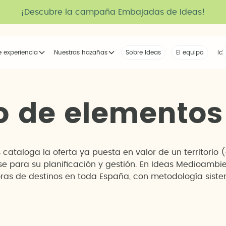
¡Descubre la campaña Embajadas de Ideas!
e experiencia
Nuestras hazañas
Sobre Ideas
Nuestra voz
El equipo
La tribu
Id
o
d
e
e
l
e
m
e
n
t
o
s
s cataloga la oferta ya puesta en valor de un territorio 
ase para su planificación y gestión. En Ideas Medioamb
ras de destinos en toda España, con metodología sistem