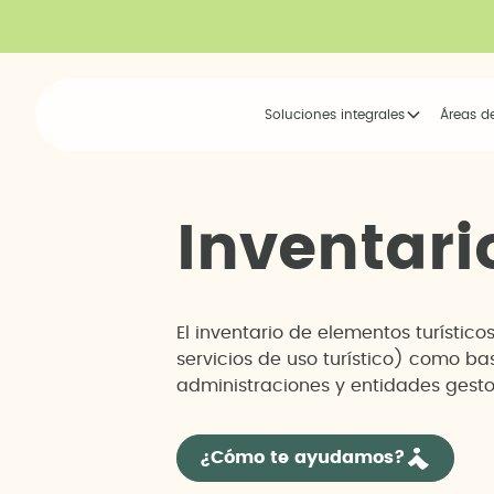
Soluciones integrales
Áreas d
I
n
v
e
n
t
a
r
i
El inventario de elementos turístico
servicios de uso turístico) como b
administraciones y entidades gesto
¿Cómo te ayudamos?