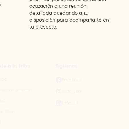
y
cotización o una reunión
detallada quedando a tu
disposición para acompañarte en
tu proyecto.
te a la tribu
Síguenos
leo
Facebook
ajadas de Ideas
Instagram
ipo
LinkedIn
re Ideas
g