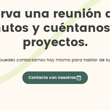
e
r
v
a
u
n
a
r
e
u
n
i
ó
n
n
u
t
o
s
y
c
u
é
n
t
a
n
o
p
r
o
y
e
c
t
o
s
.
uedes contactarnos hoy mismo para hablar de tu
Contacta con nosotros