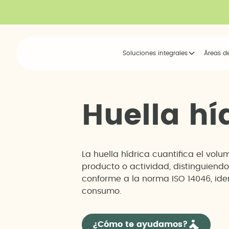
Soluciones integrales
Áreas d
H
u
e
l
l
a
h
í
La huella hídrica cuantifica el vol
producto o actividad, distinguiendo
conforme a la norma ISO 14046, ide
consumo.
¿Cómo te ayudamos?