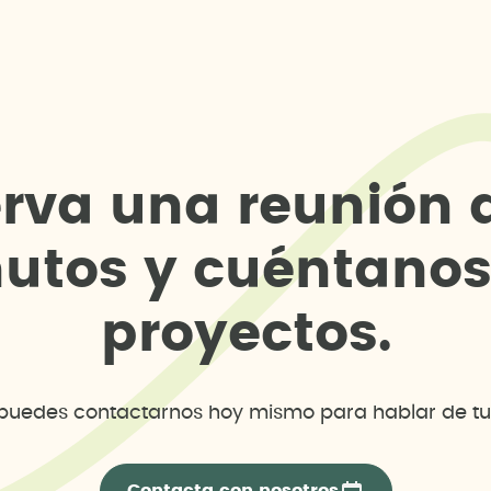
e
r
v
a
u
n
a
r
e
u
n
i
ó
n
n
u
t
o
s
y
c
u
é
n
t
a
n
o
p
r
o
y
e
c
t
o
s
.
uedes contactarnos hoy mismo para hablar de tu