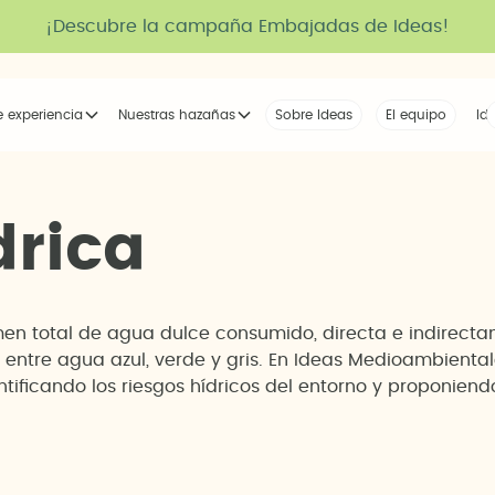
¡Descubre la campaña Embajadas de Ideas!
e experiencia
Nuestras hazañas
Sobre Ideas
Nuestra voz
El equipo
La tribu
Id
d
r
i
c
a
umen total de agua dulce consumido, directa e indirect
 entre agua azul, verde y gris. En Ideas Medioambiental
ntificando los riesgos hídricos del entorno y proponie