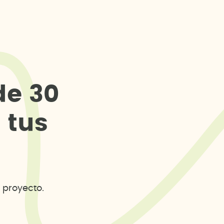
d
e
3
0
s
t
u
s
 proyecto.