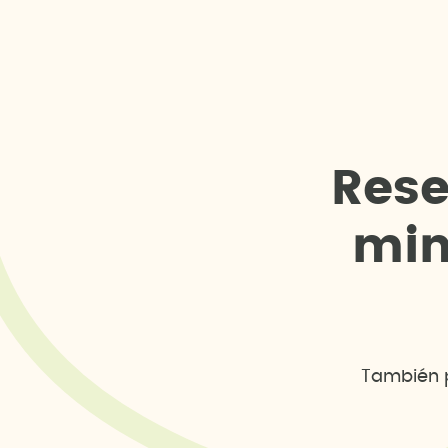
R
e
s
m
i
También p