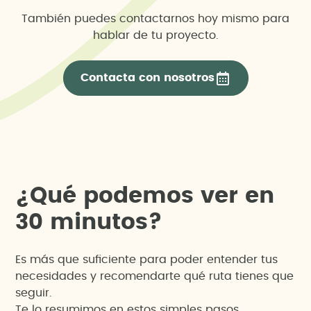
También puedes contactarnos hoy mismo para
hablar de tu proyecto.
Contacta con nosotros
¿
Q
u
é
p
o
d
e
m
o
s
v
e
r
e
n
3
0
m
i
n
u
t
o
s
?
Es más que suficiente para poder entender tus
necesidades y recomendarte qué ruta tienes que
seguir.
Te lo resumimos en estos simples pasos.