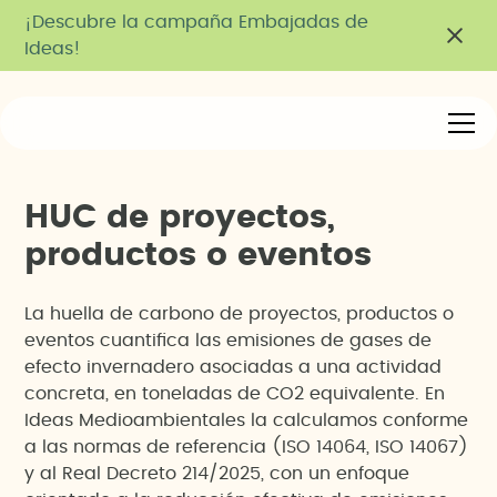
¡Descubre la campaña Embajadas de
Ideas!
H
U
C
d
e
p
r
o
y
e
c
t
o
s
,
p
r
o
d
u
c
t
o
s
o
e
v
e
n
t
o
s
La huella de carbono de proyectos, productos o
eventos cuantifica las emisiones de gases de
efecto invernadero asociadas a una actividad
concreta, en toneladas de CO2 equivalente. En
Ideas Medioambientales la calculamos conforme
a las normas de referencia (ISO 14064, ISO 14067)
y al Real Decreto 214/2025, con un enfoque