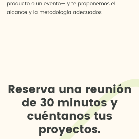
producto o un evento— y te proponemos el
alcance y la metodología adecuados.
R
e
s
e
r
v
a
u
n
a
r
e
u
n
i
ó
n
d
e
3
0
m
i
n
u
t
o
s
y
c
u
é
n
t
a
n
o
s
t
u
s
p
r
o
y
e
c
t
o
s
.