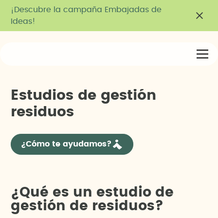
¡Descubre la campaña Embajadas de
Ideas!
E
s
t
u
d
i
o
s
d
e
g
e
s
t
i
ó
n
r
e
s
i
d
u
o
s
¿Cómo te ayudamos?
¿Qué es un estudio de
gestión de residuos?