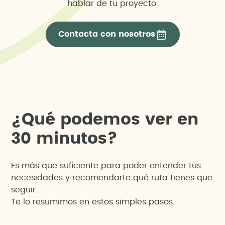
hablar de tu proyecto.
Contacta con nosotros
¿
Q
u
é
p
o
d
e
m
o
s
v
e
r
e
n
3
0
m
i
n
u
t
o
s
?
Es más que suficiente para poder entender tus
necesidades y recomendarte qué ruta tienes que
seguir.
Te lo resumimos en estos simples pasos.