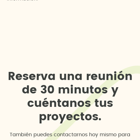
R
e
s
e
r
v
a
u
n
a
r
e
u
n
i
ó
n
d
e
3
0
m
i
n
u
t
o
s
y
c
u
é
n
t
a
n
o
s
t
u
s
p
r
o
y
e
c
t
o
s
.
También puedes contactarnos hoy mismo para