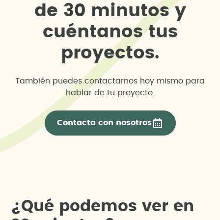
d
e
3
0
m
i
n
u
t
o
s
y
c
u
é
n
t
a
n
o
s
t
u
s
p
r
o
y
e
c
t
o
s
.
También puedes contactarnos hoy mismo para
hablar de tu proyecto.
Contacta con nosotros
¿
Q
u
é
p
o
d
e
m
o
s
v
e
r
e
n