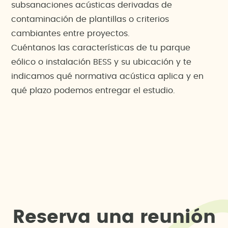
subsanaciones acústicas derivadas de
contaminación de plantillas o criterios
cambiantes entre proyectos.
Cuéntanos las características de tu parque
eólico o instalación BESS y su ubicación y te
indicamos qué normativa acústica aplica y en
qué plazo podemos entregar el estudio.
R
e
s
e
r
v
a
u
n
a
r
e
u
n
i
ó
n