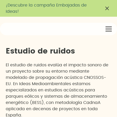
¡Descubre la campaña Embajadas de
Ideas!
E
s
t
u
d
i
o
d
e
r
u
i
d
o
s
El estudio de ruidos evalúa el impacto sonoro de
un proyecto sobre su entorno mediante
modelado de propagación acústica CNOSSOS-
EU. En Ideas Medioambientales estamos
especializados en estudios acústicos para
parques eólicos y sistemas de almacenamiento
energético (BESS), con metodología CadnaA
aplicada en decenas de proyectos en toda
España.