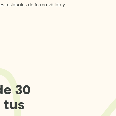
s residuales de forma válida y
d
e
3
0
s
t
u
s