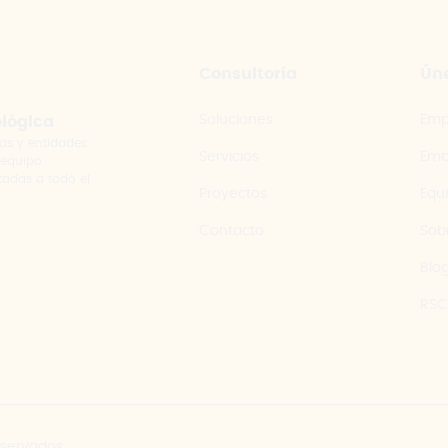
Consultoría
Úne
Soluciones
Emp
ológica
as y entidades
Servicios
Emb
 equipo
tadas a todo el
Proyectos
Equ
Contacto
Sob
Blo
RSC
eservados.