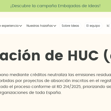
¡Descubre la campaña Embajadas de Ideas!
e experiencia
Nuestras hazañas
Sobre Ideas
Nuestra voz
El equipo
La tribu
Id
a
c
i
ó
n
d
e
H
U
C
(
no mediante créditos neutraliza las emisiones residua
bidas por proyectos de absorción inscritos en el regist
 el proceso conforme al RD 214/2025, priorizando si
rganizaciones de toda España.