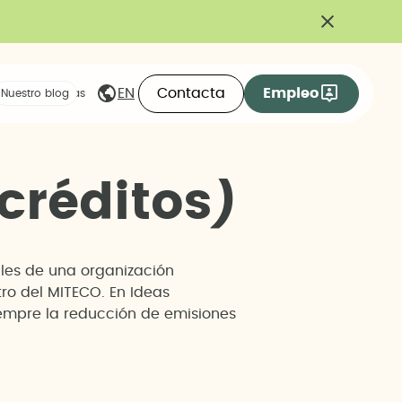
Contacta
Empleo
EN
eas compartidas
Nuestro blog
c
r
é
d
i
t
o
s
)
les de una organización
ro del MITECO. En Ideas
empre la reducción de emisiones