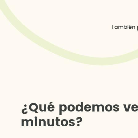
También p
¿
Q
u
é
p
o
d
e
m
o
s
v
m
i
n
u
t
o
s
?