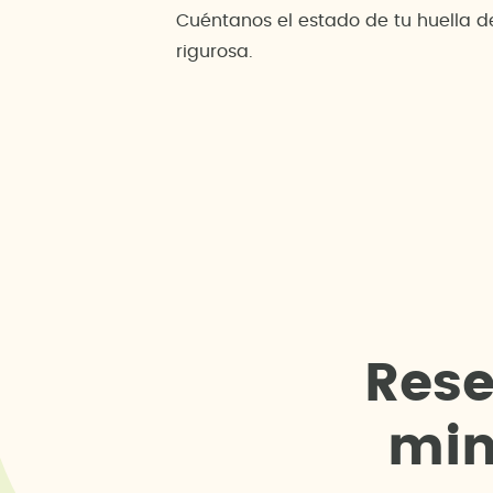
Cuéntanos el estado de tu huella 
rigurosa.
R
e
s
m
i