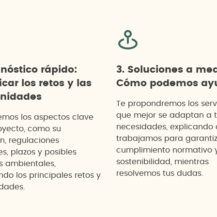
gnóstico rápido:
3. Soluciones a me
icar los retos y las
Cómo podemos ayu
unidades
Te propondremos los serv
que mejor se adaptan a 
emos los aspectos clave
necesidades, explicando
oyecto, como su
trabajamos para garanti
n, regulaciones
cumplimiento normativo 
es, plazos y posibles
sostenibilidad, mientras
s ambientales,
resolvemos tus dudas.
do los principales retos y
dades.