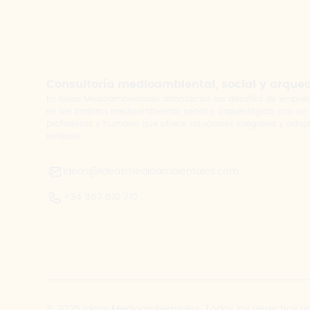
Consultoría medioambiental, social y arque
En Ideas Medioambientales afrontamos los desafíos de empres
en los ámbitos medioambiental, social y arqueológico, con un
profesional y humano que ofrece soluciones integrales y adap
territorio.
ideas@ideasmedioambientales.com
+34 967 610 710
© 2025 Ideas Medioambientales. Todos los derechos r