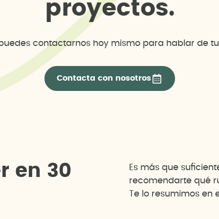
p
r
o
y
e
c
t
o
s
.
uedes contactarnos hoy mismo para hablar de tu
Contacta con nosotros
e
r
e
n
3
0
Es más que suficien
recomendarte qué rut
Te lo resumimos en e