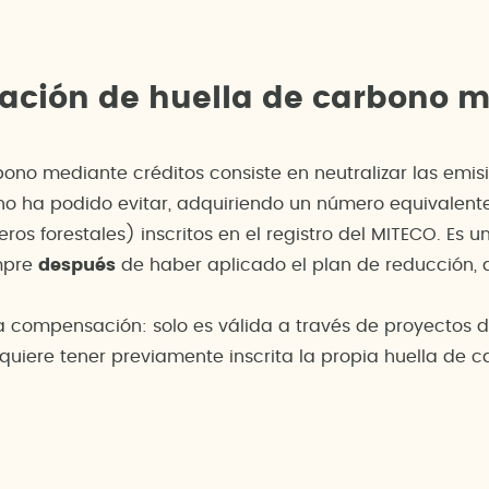
ación de huella de carbono m
no mediante créditos consiste en neutralizar las emis
no ha podido evitar, adquiriendo un número equivalen
os forestales) inscritos en el registro del MITECO. Es
empre
después
de haber aplicado el plan de reducción, q
a compensación: solo es válida a través de proyectos de
equiere tener previamente inscrita la propia huella de c