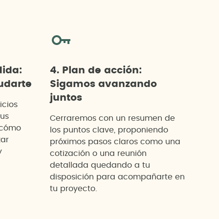
dida:
4. Plan de acción:
darte
Sigamos avanzando
juntos
icios
tus
Cerraremos con un resumen de
 cómo
los puntos clave, proponiendo
zar
próximos pasos claros como una
y
cotización o una reunión
detallada quedando a tu
disposición para acompañarte en
tu proyecto.