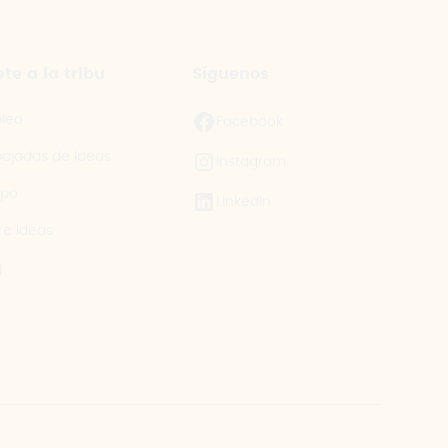
te a la tribu
Síguenos
leo
Facebook
ajadas de Ideas
Instagram
ipo
LinkedIn
re Ideas
g