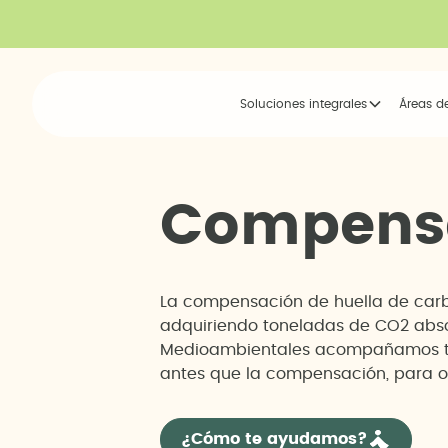
Soluciones integrales
Áreas d
C
o
m
p
e
n
s
La compensación de huella de carbo
adquiriendo toneladas de CO2 absor
Medioambientales acompañamos todo
antes que la compensación, para o
¿Cómo te ayudamos?