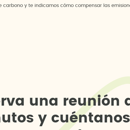
de carbono y te indicamos cómo compensar las emisione
e
r
v
a
u
n
a
r
e
u
n
i
ó
n
n
u
t
o
s
y
c
u
é
n
t
a
n
o