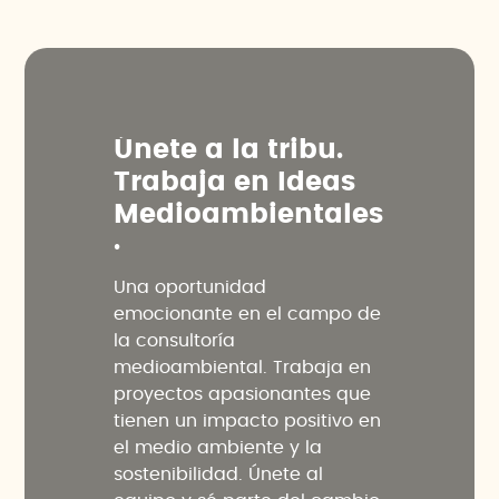
Ú
n
e
t
e
a
l
a
t
r
i
b
u
.
T
r
a
b
a
j
a
e
n
I
d
e
a
s
M
e
d
i
o
a
m
b
i
e
n
t
a
l
e
s
.
Una oportunidad
emocionante en el campo de
la consultoría
medioambiental. Trabaja en
proyectos apasionantes que
tienen un impacto positivo en
el medio ambiente y la
sostenibilidad. Únete al