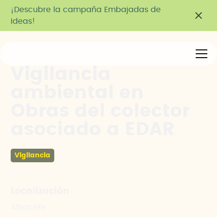
¡Descubre la campaña Embajadas de
Ideas!
Vigilancia
ambiental en
Obras del colector
asociado a EDAR
Vigilancia
Localización
Albacete