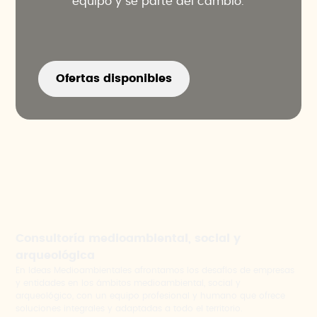
equipo y sé parte del cambio.
Ofertas disponibles
Consultoría medioambiental, social y
arqueológica
En Ideas Medioambientales afrontamos los desafíos de empresas
y entidades en los ámbitos medioambiental, social y
arqueológico, con un equipo profesional y humano que ofrece
soluciones integrales y adaptadas a todo el territorio.