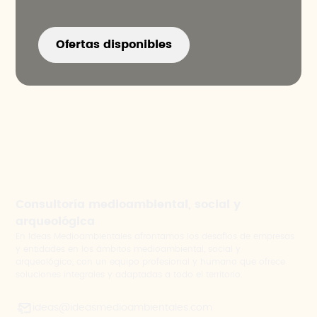
Ofertas disponibles
Consultoría medioambiental, social y
arqueológica
En Ideas Medioambientales afrontamos los desafíos de empresas
y entidades en los ámbitos medioambiental, social y
arqueológico, con un equipo profesional y humano que ofrece
soluciones integrales y adaptadas a todo el territorio.
ideas@ideasmedioambientales.com