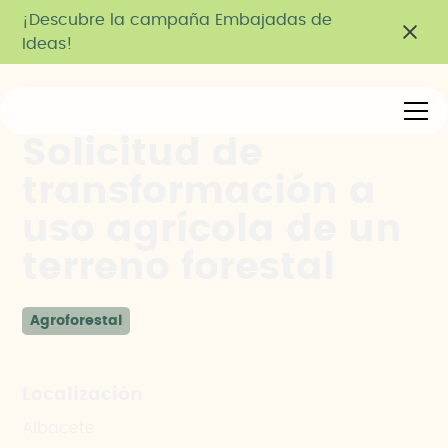
¡Descubre la campaña Embajadas de
Ideas!
Solicitud de
transformación a
uso agrícola de un
terreno forestal
Agroforestal
Localización
Albacete