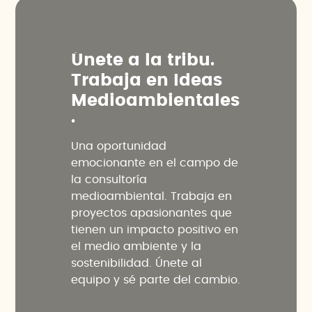
Ú
n
e
t
e
a
l
a
t
r
i
b
u
.
T
r
a
b
a
j
a
e
n
I
d
e
a
s
M
e
d
i
o
a
m
b
i
e
n
t
a
l
e
s
.
Una oportunidad
emocionante en el campo de
la consultoría
medioambiental. Trabaja en
proyectos apasionantes que
tienen un impacto positivo en
el medio ambiente y la
sostenibilidad. Únete al
equipo y sé parte del cambio.