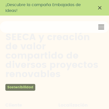
¡Descubre la campaña Embajadas de
Ideas!
SEECA y creación
de valor
compartido de
diversos proyectos
renovables
Sostenibilidad
Cliente
Localización