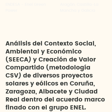
ENDESA - Enel Green
Aragón, Castilla-La
Power
Mancha y Galicia
A
n
á
l
i
s
i
s
d
e
l
C
o
n
t
e
x
t
o
S
o
c
i
a
l
,
A
m
b
i
e
n
t
a
l
y
E
c
o
n
ó
m
i
c
o
(
S
E
E
C
A
)
y
C
r
e
a
c
i
ó
n
d
e
V
a
l
o
r
C
o
m
p
a
r
t
i
d
o
(
m
e
t
o
d
o
l
o
g
í
a
C
S
V
)
d
e
d
i
v
e
r
s
o
s
p
r
o
y
e
c
t
o
s
s
o
l
a
r
e
s
y
e
ó
l
i
c
o
s
e
n
C
o
r
u
ñ
a
,
Z
a
r
a
g
o
z
a
,
A
l
b
a
c
e
t
e
y
C
i
u
d
a
d
R
e
a
l
d
e
n
t
r
o
d
e
l
a
c
u
e
r
d
o
m
a
r
c
o
f
i
n
a
d
o
c
o
n
e
l
g
r
u
p
o
E
N
E
L
.