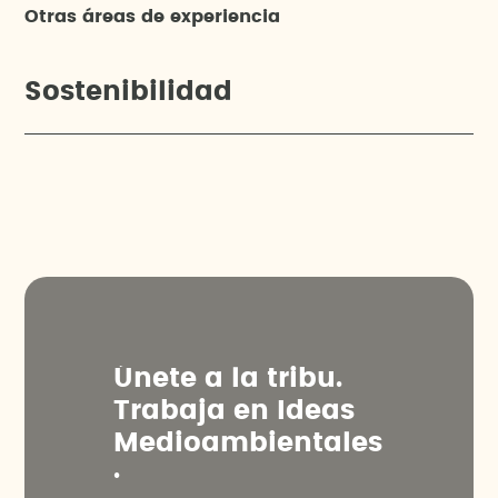
Otras áreas de experiencia
Sostenibilidad
Ú
n
e
t
e
a
l
a
t
r
i
b
u
.
T
r
a
b
a
j
a
e
n
I
d
e
a
s
M
e
d
i
o
a
m
b
i
e
n
t
a
l
e
s
.