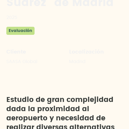
Suárez” de Madrid
2025
Evaluación
Cliente
Localización
SAASA Global
Madrid
E
s
t
u
d
i
o
d
e
g
r
a
n
c
o
m
p
l
e
j
i
d
a
d
d
a
d
a
l
a
p
r
o
x
i
m
i
d
a
d
a
l
a
e
r
o
p
u
e
r
t
o
y
n
e
c
e
s
i
d
a
d
d
e
r
e
a
l
i
z
a
r
d
i
v
e
r
s
a
s
a
l
t
e
r
n
a
t
i
v
a
s