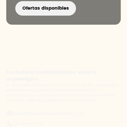
Ofertas disponibles
Consultoría medioambiental, social y
arqueológica
En Ideas Medioambientales afrontamos los desafíos de empresas
y entidades en los ámbitos medioambiental, social y
arqueológico, con un equipo profesional y humano que ofrece
soluciones integrales y adaptadas a todo el territorio.
ideas@ideasmedioambientales.com
+34 967 610 710