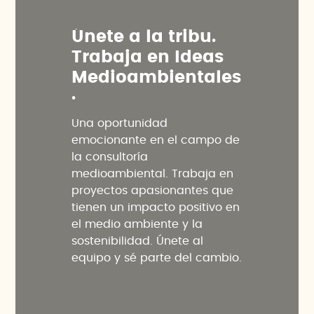
Ú
n
e
t
e
a
l
a
t
r
i
b
u
.
T
r
a
b
a
j
a
e
n
I
d
e
a
s
M
e
d
i
o
a
m
b
i
e
n
t
a
l
e
s
.
Una oportunidad
emocionante en el campo de
la consultoría
medioambiental. Trabaja en
proyectos apasionantes que
tienen un impacto positivo en
el medio ambiente y la
sostenibilidad. Únete al
equipo y sé parte del cambio.