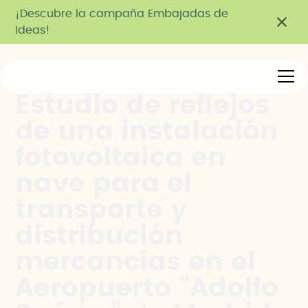
¡Descubre la campaña Embajadas de
Ideas!
Estudio de reflejos
de una instalación
fotovoltaica en
nave para el
transporte y
distribución
mercancías en el
Aeropuerto “Adolfo