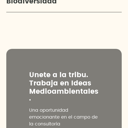
Biodiversidad
Ú
n
e
t
e
a
l
a
t
r
i
b
u
.
T
r
a
b
a
j
a
e
n
I
d
e
a
s
M
e
d
i
o
a
m
b
i
e
n
t
a
l
e
s
.
Una oportunidad
emocionante en el campo de
la consultoría