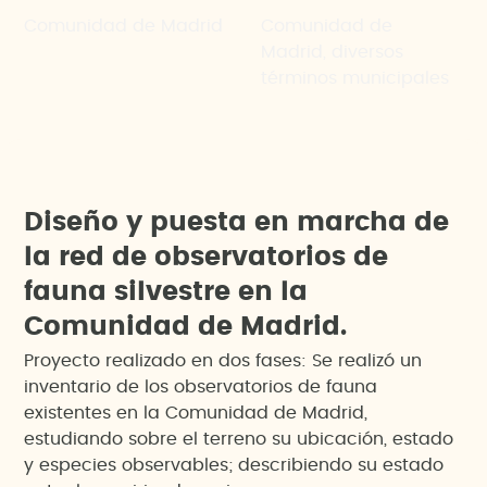
Comunidad de Madrid
Comunidad de
Madrid, diversos
términos municipales
D
i
s
e
ñ
o
y
p
u
e
s
t
a
e
n
m
a
r
c
h
a
d
e
l
a
r
e
d
d
e
o
b
s
e
r
v
a
t
o
r
i
o
s
d
e
f
a
u
n
a
s
i
l
v
e
s
t
r
e
e
n
l
a
C
o
m
u
n
i
d
a
d
d
e
M
a
d
r
i
d
.
Proyecto realizado en dos fases: Se realizó un
inventario de los observatorios de fauna
existentes en la Comunidad de Madrid,
estudiando sobre el terreno su ubicación, estado
y especies observables; describiendo su estado