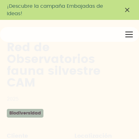
¡Descubre la campaña Embajadas de
Ideas!
Red de
Observatorios
fauna silvestre
CAM
2025
Biodiversidad
Cliente
Localización