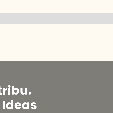
t
r
i
b
u
.
I
d
e
a
s