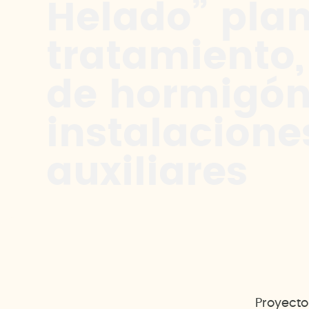
Helado” pla
tratamiento,
de hormigón
instalacione
auxiliares
Proyecto