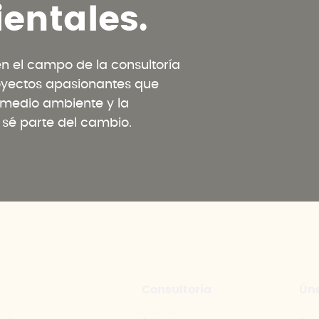
i
e
n
t
a
l
e
s
.
 el campo de la consultoría
oyectos apasionantes que
l medio ambiente y la
y sé parte del cambio.
Consultoría
Úne