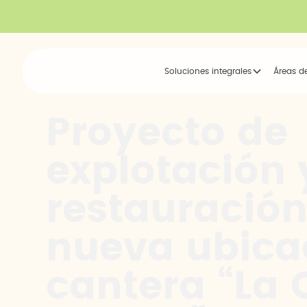
Soluciones integrales
Áreas d
Proyecto de
explotación 
restauración
nueva ubicac
cantera “La 