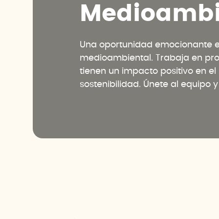
M
e
d
i
o
a
m
b
Una oportunidad emocionante en
medioambiental. Trabaja en pr
tienen un impacto positivo en e
sostenibilidad. Únete al equipo 