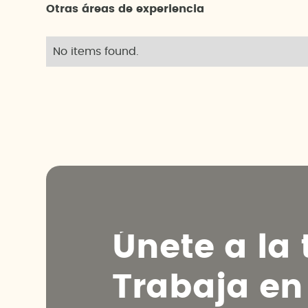
Otras áreas de experiencia
No items found.
Ú
n
e
t
e
a
l
a
T
r
a
b
a
j
a
e
n