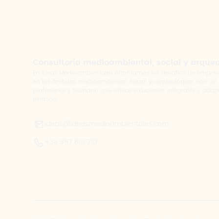
Consultoría medioambiental, social y arque
En Ideas Medioambientales afrontamos los desafíos de empres
en los ámbitos medioambiental, social y arqueológico, con un
profesional y humano que ofrece soluciones integrales y adap
territorio.
ideas@ideasmedioambientales.com
+34 967 610 710