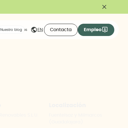
Contacta
Empleo
EN
eas compartidas
Nuestro blog
e
Localización
Renovables S.L.U.
Fuentelsaz y Milmarcos
(Guadalajara)