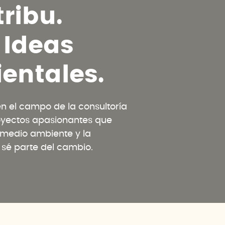
t
r
i
b
u
.
I
d
e
a
s
i
e
n
t
a
l
e
s
.
 el campo de la consultoría
oyectos apasionantes que
l medio ambiente y la
y sé parte del cambio.