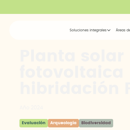
Soluciones integrales
Áreas d
Planta solar
fotovoltaica
hibridación 
Año 2024
Evaluación
Arqueología
Biodiversidad