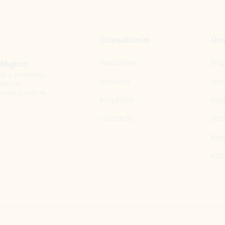
Consultoría
Úne
Soluciones
Emp
ológica
as y entidades
Servicios
Emb
 equipo
tadas a todo el
Proyectos
Equ
Contacto
Sob
Blo
RSC