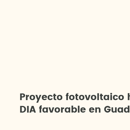
P
r
o
y
e
c
t
o
f
o
t
o
v
o
l
t
a
i
c
o
D
I
A
f
a
v
o
r
a
b
l
e
e
n
G
u
a