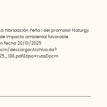
ica hibridación Peña I del promotor Naturgy
 de impacto ambiental favorable
n fecha 20/01/2025
ocm/descargarArchivo.do?
25_186.pdf&tipo=rutaDocm