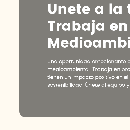
Ú
n
e
t
e
a
l
a
T
r
a
b
a
j
a
e
n
M
e
d
i
o
a
m
b
Una oportunidad emocionante en
medioambiental. Trabaja en pr
tienen un impacto positivo en e
sostenibilidad. Únete al equipo 