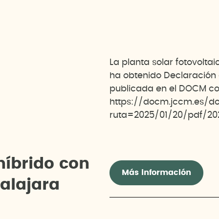
La planta solar fotovolta
ha obtenido Declaración
publicada en el DOCM co
https://docm.jccm.es/d
ruta=2025/01/20/pdf/20
h
í
b
r
i
d
o
c
o
n
Más información
d
a
l
a
j
a
r
a