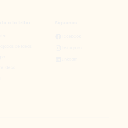
te a la tribu
Síguenos
leo
Facebook
ajadas de Ideas
Instagram
ipo
LinkedIn
re Ideas
g