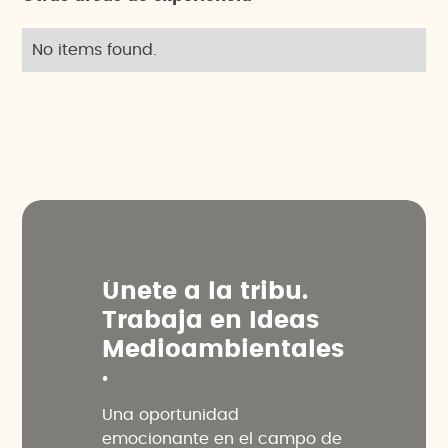
No items found.
Ú
n
e
t
e
a
l
a
t
r
i
b
u
.
T
r
a
b
a
j
a
e
n
I
d
e
a
s
M
e
d
i
o
a
m
b
i
e
n
t
a
l
e
s
.
Una oportunidad
emocionante en el campo de