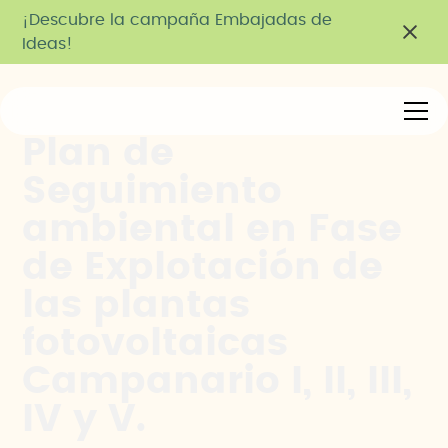
¡Descubre la campaña Embajadas de
Ideas!
Plan de
Seguimiento
ambiental en Fase
de Explotación de
las plantas
fotovoltaicas
Campanario I, II, III,
IV y V.