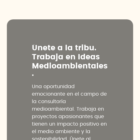
Ú
n
e
t
e
a
l
a
t
r
i
b
u
.
T
r
a
b
a
j
a
e
n
I
d
e
a
s
M
e
d
i
o
a
m
b
i
e
n
t
a
l
e
s
.
Una oportunidad
emocionante en el campo de
la consultoría
medioambiental. Trabaja en
proyectos apasionantes que
tienen un impacto positivo en
el medio ambiente y la
sostenibilidad. Únete al