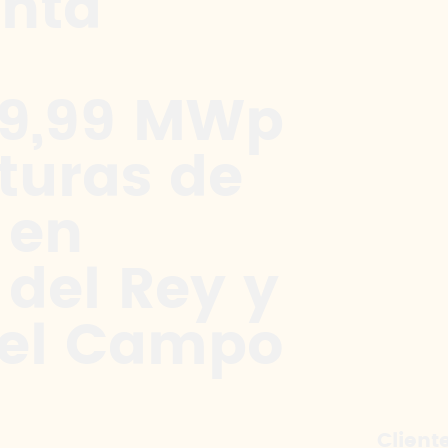
anta
49,99 MWp
cturas de
 en
 del Rey y
del Campo
Client