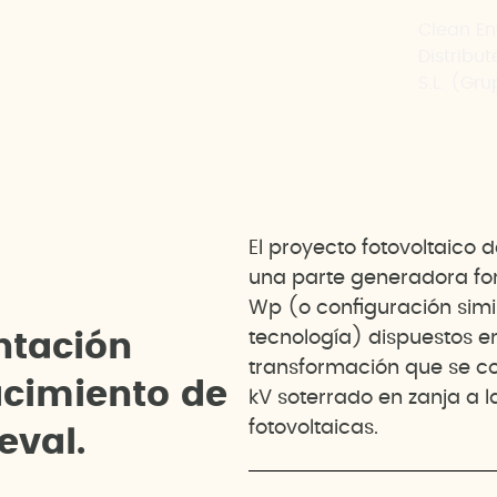
Clean En
Distribu
S.L. (Gr
El proyecto fotovoltaico
una parte generadora for
Wp (o configuración simil
tecnología) dispuestos en
n
t
a
c
i
ó
n
transformación que se co
a
c
i
m
i
e
n
t
o
d
e
kV soterrado en zanja a 
fotovoltaicas.
e
v
a
l
.