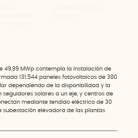
ergies
Torrejoncillo del Rey
ted Generation,
(Cuenca)
upo Zaragozá)
 de 49,99 MWp contempla la instalación de
mada 131.544 paneles fotovoltaicos de 380
ar dependiendo de la disponibilidad y la
 seguidores solares a un eje, y centros de
nectan mediante tendido eléctrico de 30
la subestación elevadora de las plantas