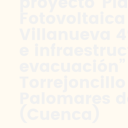
proyecto“Pl
Fotovoltaica
Villanueva 
e infraestru
evacuación”
Torrejoncillo
Palomares 
(Cuenca)