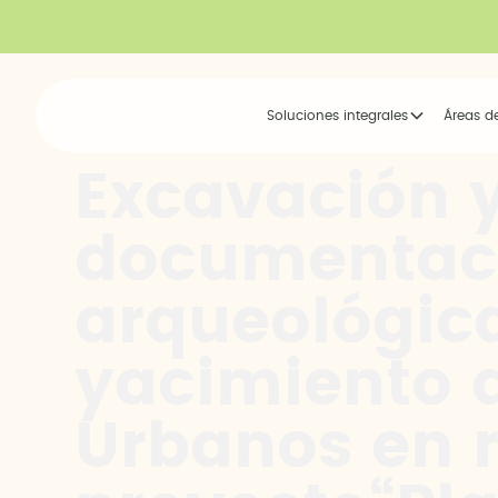
Soluciones integrales
Áreas d
Excavación 
documentac
arqueológica
yacimiento 
Urbanos en r