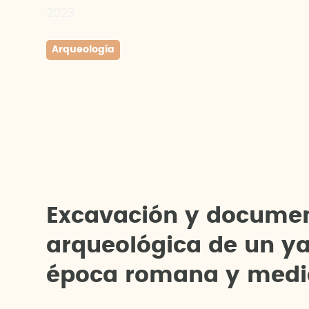
2023
Arqueología
E
x
c
a
v
a
c
i
ó
n
y
d
o
c
u
m
e
a
r
q
u
e
o
l
ó
g
i
c
a
d
e
u
n
y
é
p
o
c
a
r
o
m
a
n
a
y
m
e
d
i