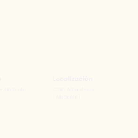
e
Localización
e Albacete
Calle Albarderos
(Albacete)