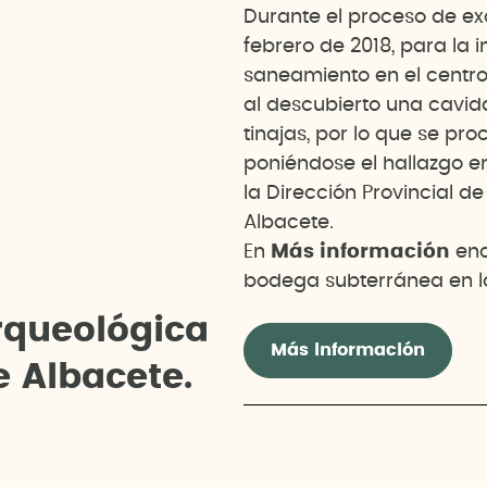
Durante el proceso de ex
febrero de 2018, para la 
saneamiento en el centro
al descubierto una cavid
tinajas, por lo que se pro
poniéndose el hallazgo e
la Dirección Provincial d
Albacete.
En
Más información
enc
bodega subterránea en l
r
q
u
e
o
l
ó
g
i
c
a
Más información
e
A
l
b
a
c
e
t
e
.