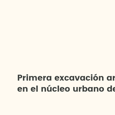
P
r
i
m
e
r
a
e
x
c
a
v
a
c
i
ó
n
a
e
n
e
l
n
ú
c
l
e
o
u
r
b
a
n
o
d