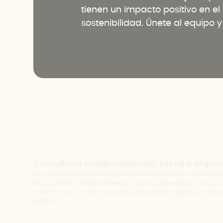
tienen un impacto positivo en e
sostenibilidad. Únete al equipo 
Consultoría medioambiental, social y arque
En Ideas Medioambientales afrontamos los desafíos de empres
en los ámbitos medioambiental, social y arqueológico, con un
profesional y humano que ofrece soluciones integrales y adap
territorio.