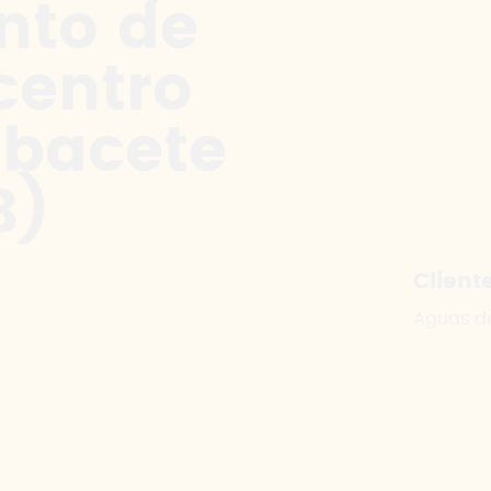
nto de
centro
lbacete
B)
Client
Aguas d