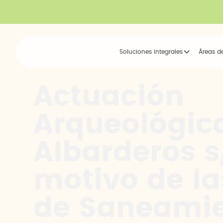
Soluciones integrales
Áreas d
Actuación
Arqueológica
Albarderos s
motivo de la
de Saneamie