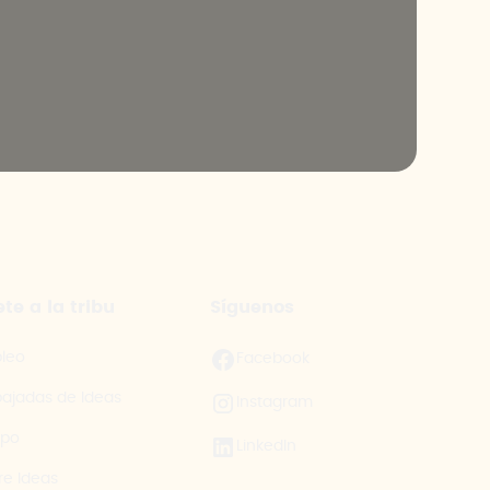
te a la tribu
Síguenos
leo
Facebook
ajadas de Ideas
Instagram
ipo
LinkedIn
re Ideas