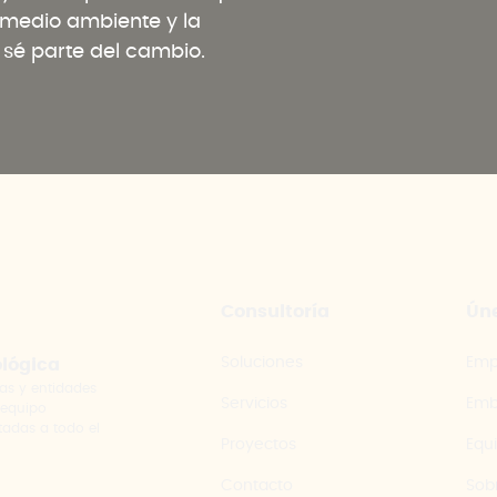
l medio ambiente y la
y sé parte del cambio.
Consultoría
Úne
Soluciones
Emp
ológica
as y entidades
Servicios
Emb
 equipo
tadas a todo el
Proyectos
Equ
Contacto
Sob