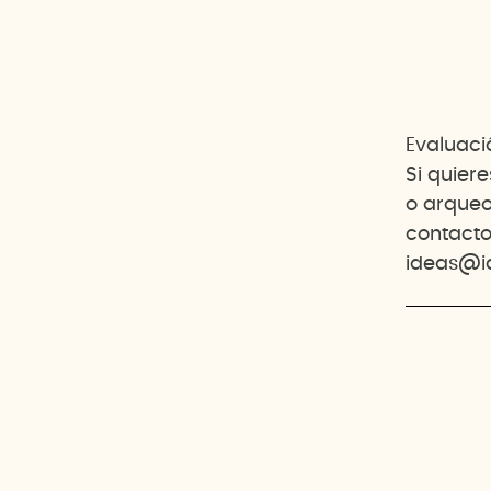
Evaluació
Si quier
o arqueo
contacto
ideas@i