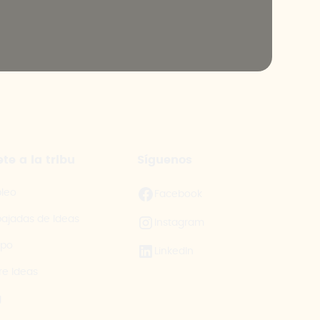
te a la tribu
Síguenos
leo
Facebook
ajadas de Ideas
Instagram
ipo
LinkedIn
re Ideas
g