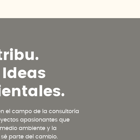
t
r
i
b
u
.
I
d
e
a
s
i
e
n
t
a
l
e
s
.
 el campo de la consultoría
oyectos apasionantes que
l medio ambiente y la
y sé parte del cambio.