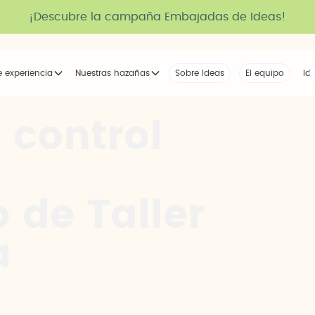
¡Descubre la campaña Embajadas de Ideas!
e experiencia
Nuestras hazañas
Sobre Ideas
Nuestra voz
El equipo
La tribu
Id
 control
 de Taller
a