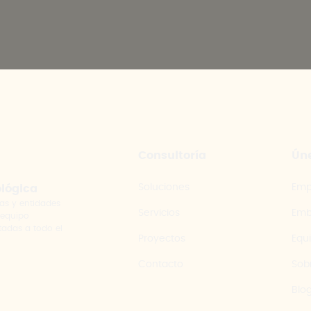
Consultoría
Úne
Soluciones
Emp
ológica
as y entidades
Servicios
Emb
 equipo
tadas a todo el
Proyectos
Equ
Contacto
Sob
Blo