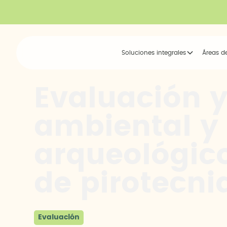
Soluciones integrales
Áreas d
Evaluación y
ambiental y
arqueológico
de pirotecni
Evaluación