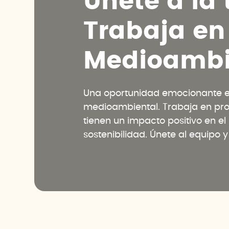
Ú
n
e
t
e
a
l
a
T
r
a
b
a
j
a
e
n
M
e
d
i
o
a
m
b
Una oportunidad emocionante en
medioambiental. Trabaja en pr
tienen un impacto positivo en e
sostenibilidad. Únete al equipo 