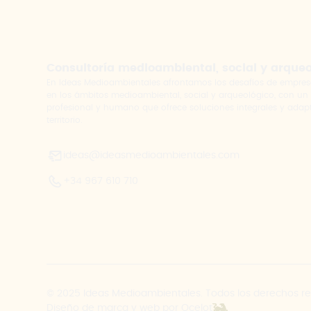
Consultoría medioambiental, social y arque
En Ideas Medioambientales afrontamos los desafíos de empres
en los ámbitos medioambiental, social y arqueológico, con un
profesional y humano que ofrece soluciones integrales y adap
territorio.
ideas@ideasmedioambientales.com
+34 967 610 710
© 2025 Ideas Medioambientales. Todos los derechos r
Diseño de marca y web por Ocelot