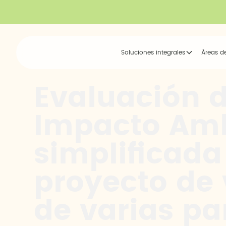
Soluciones integrales
Áreas d
Evaluación 
Impacto Amb
simplificada
proyecto de 
de varias pa