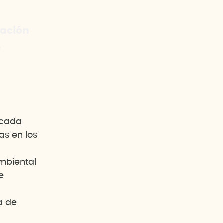
zación
e
icada
as en los
mbiental
e
a de