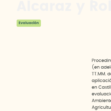
Alcaraz y Ro
Evaluación
Procedi
(en adel
TT.MM. d
aplicaci
en Casti
evaluaci
Ambiente
Agricult