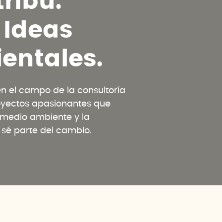
t
r
i
b
u
.
I
d
e
a
s
i
e
n
t
a
l
e
s
.
 el campo de la consultoría
oyectos apasionantes que
l medio ambiente y la
y sé parte del cambio.