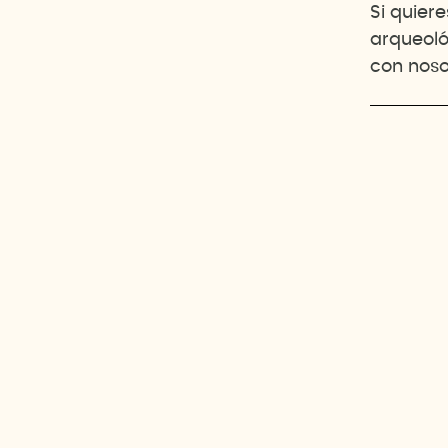
Si quier
arqueoló
con noso