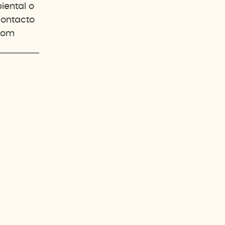
iental o
contacto
com