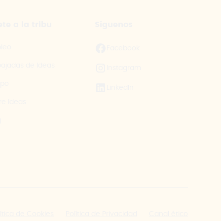
te a la tribu
Síguenos
leo
Facebook
ajadas de Ideas
Instagram
ipo
LinkedIn
re Ideas
g
lítica de Cookies
Política de Privacidad
Canal ético