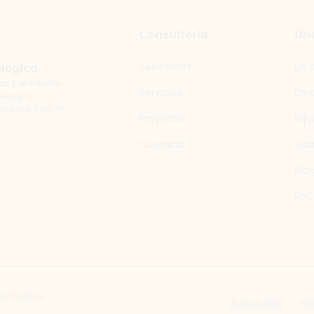
Consultoría
Úne
Soluciones
Emp
ológica
as y entidades
Servicios
Emb
 equipo
tadas a todo el
Proyectos
Equ
Contacto
Sob
Blo
RSC
eservados.
Aviso Legal
Po