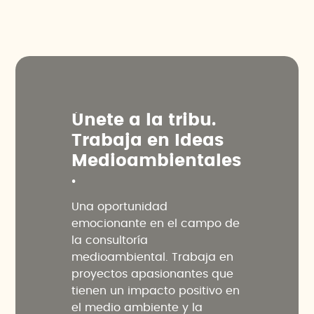
Ú
n
e
t
e
a
l
a
t
r
i
b
u
.
T
r
a
b
a
j
a
e
n
I
d
e
a
s
M
e
d
i
o
a
m
b
i
e
n
t
a
l
e
s
.
Una oportunidad
emocionante en el campo de
la consultoría
medioambiental. Trabaja en
proyectos apasionantes que
tienen un impacto positivo en
el medio ambiente y la