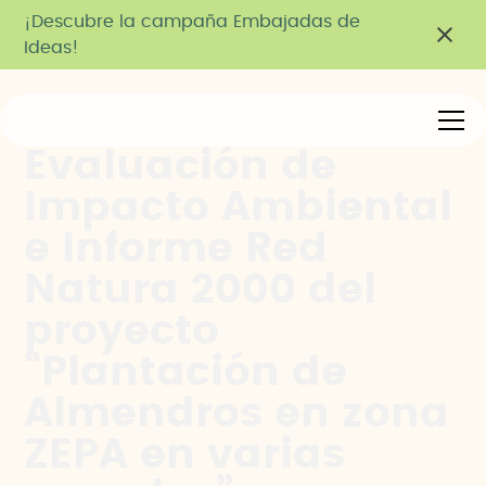
¡Descubre la campaña Embajadas de
Ideas!
Evaluación de
Impacto Ambiental
e Informe Red
Natura 2000 del
proyecto
“Plantación de
Almendros en zona
ZEPA en varias