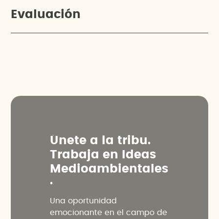
Evaluación
Ú
n
e
t
e
a
l
a
t
r
i
b
u
.
T
r
a
b
a
j
a
e
n
I
d
e
a
s
M
e
d
i
o
a
m
b
i
e
n
t
a
l
e
s
.
Una oportunidad
emocionante en el campo de