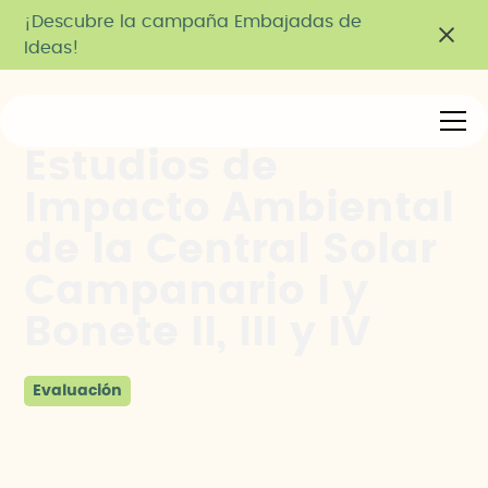
¡Descubre la campaña Embajadas de
Ideas!
Estudios de
Impacto Ambiental
de la Central Solar
Campanario I y
Bonete II, III y IV
Evaluación